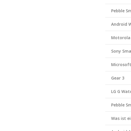
Pebble S
Android 
Motorola
Sony Sma
Microsof
Gear 3
LG G Wat
Pebble S
Was ist 