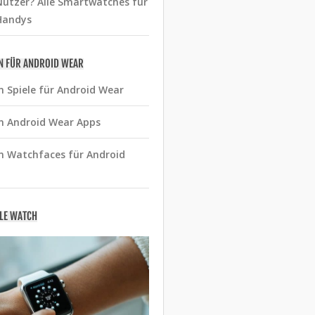
utzer? Alle Smartwatches für
Handys
N FÜR ANDROID WEAR
n Spiele für Android Wear
n Android Wear Apps
n Watchfaces für Android
PLE WATCH