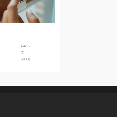
4.4/5 -
(7
votes)