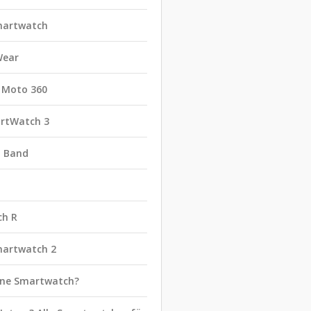
martwatch
Wear
 Moto 360
rtWatch 3
t Band
ch R
martwatch 2
eine Smartwatch?