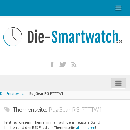
Startseite
Kontakt / Tipp geben
Impressum
Datenschutz
Apple Watch kaufen
iPhone kaufen
Die Smartwatch
>
RugGear RG-PTTTW1
Startseite
Aktuelle Smartwatches im Test
Themenseite:
RugGear RG-PTTTW1
Kommende Smartwatches
Jetzt zu diesem Thema immer auf dem neusten Stand
bleiben und den RSS-Feed zur Themenseite
abonnieren
! -
Marken und Modelle