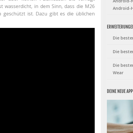
Android-N
 wasserdicht, in dem Sinn, dass die M26
Android-
eschützt ist. Dazu gibt es die üblichen
ERWEITERUNGE
Die beste
Die beste
Die beste
Wear
DEINE NEUE AP