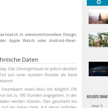
artwatch in unkonventionellem Design,
 der Apple Watch oder Android-Wear-
chnische Daten
play. Das Uhrengehäuse ist jedoch deutlich
Teil von einer dunklen Rosette als Rand
bekannt.
Smartwatch einen Akku mit lediglich 230
 von bis zu 180 Stunden angegeben. In der
BELIEBTE SMA
eladen werden müssen. Dies geschieht bei
Gear S
uf der linken Seite. Auf dieser befinden