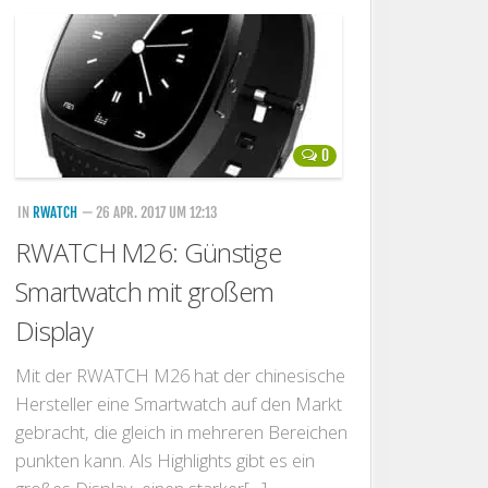
0
IN
RWATCH
— 26 APR. 2017 UM 12:13
RWATCH M26: Günstige
Smartwatch mit großem
Display
Mit der RWATCH M26 hat der chinesische
Hersteller eine Smartwatch auf den Markt
gebracht, die gleich in mehreren Bereichen
punkten kann. Als Highlights gibt es ein