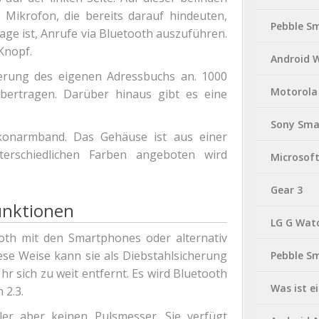
Mikrofon, die bereits darauf hindeuten,
Pebble S
ge ist, Anrufe via Bluetooth auszuführen.
Knopf.
Android 
erung des eigenen Adressbuchs an. 1000
Motorola
bertragen. Darüber hinaus gibt es eine
Sony Sma
konarmband. Das Gehäuse ist aus einer
nterschiedlichen Farben angeboten wird
Microsof
Gear 3
unktionen
LG G Wat
oth mit den Smartphones oder alternativ
ese Weise kann sie als Diebstahlsicherung
Pebble S
hr sich zu weit entfernt. Es wird Bluetooth
Was ist 
 2.3.
ler aber keinen Pulsmesser. Sie verfügt