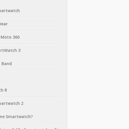
martwatch
Wear
 Moto 360
rtWatch 3
t Band
ch R
martwatch 2
eine Smartwatch?