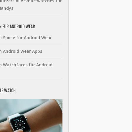
utzer? Alle Smartwatches für
Handys
N FÜR ANDROID WEAR
n Spiele für Android Wear
n Android Wear Apps
n Watchfaces für Android
PLE WATCH