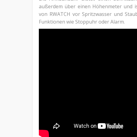
außerdem über einen Höhenmeter und ist
von RWATCH vor Spritzwasser und Staub g
Funktionen wie Stoppuhr oder Alarm.