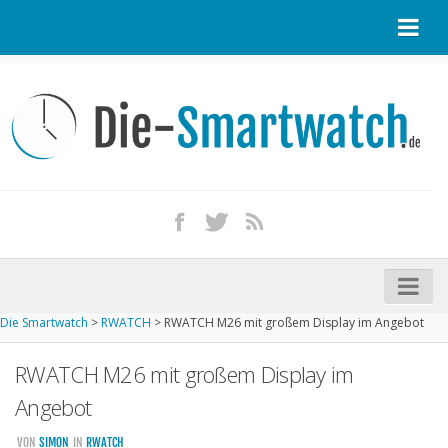
Startseite
Kontakt / Tipp geben
Impressum
Datenschutz
Apple Watch kaufen
iPhone kaufen
Die Smartwatch
>
RWATCH
>
RWATCH M26 mit großem Display im Angebot
Startseite
RWATCH M26 mit großem Display im
Aktuelle Smartwatches im Test
Angebot
Kommende Smartwatches
VON
SIMON
IN
RWATCH
Marken und Modelle