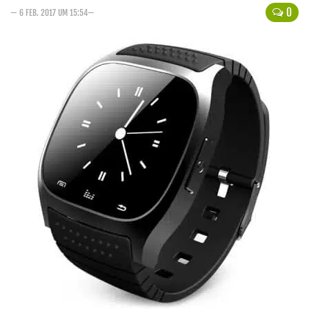
0
— 6 FEB. 2017 UM 15:54—
Handytarife
BASE
Smartphonetarife
Datentarife
o2
Smartphonetarife
Prepaid-Tarife
Datentarife
Flatrate-Prepaidtarife
Mobilfunk-Vergleichsrechner
Mobilfunk-Tarifrechner
Flatrate-Datentarife