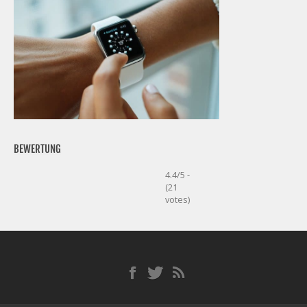
BEWERTUNG
4.4/5 -
(21
votes)