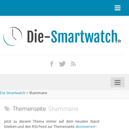
Startseite
Kontakt / Tipp geben
Impressum
Datenschutz
Apple Watch kaufen
iPhone kaufen
Die Smartwatch
>
Shammane
Startseite
Aktuelle Smartwatches im Test
Themenseite:
Shammane
Kommende Smartwatches
Jetzt zu diesem Thema immer auf dem neusten Stand
bleiben und den RSS-Feed zur Themenseite
abonnieren
! -
Marken und Modelle