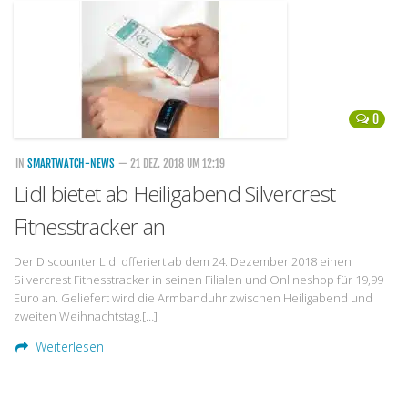
Handytarife
BASE
Smartphonetarife
0
Datentarife
o2
IN
SMARTWATCH-NEWS
— 21 DEZ. 2018 UM 12:19
Lidl bietet ab Heiligabend Silvercrest
Smartphonetarife
Fitnesstracker an
Prepaid-Tarife
Datentarife
Der Discounter Lidl offeriert ab dem 24. Dezember 2018 einen
Silvercrest Fitnesstracker in seinen Filialen und Onlineshop für 19,99
Flatrate-Prepaidtarife
Euro an. Geliefert wird die Armbanduhr zwischen Heiligabend und
Mobilfunk-Vergleichsrechner
zweiten Weihnachtstag.[…]
Mobilfunk-Tarifrechner
Weiterlesen
Flatrate-Datentarife