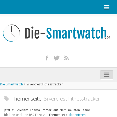
Startseite
Kontakt / Tipp geben
Impressum
Datenschutz
Apple Watch kaufen
iPhone kaufen
Die Smartwatch
>
Silvercrest Fitnesstracker
Startseite
Aktuelle Smartwatches im Test
Themenseite:
Silvercrest Fitnesstracker
Kommende Smartwatches
Jetzt zu diesem Thema immer auf dem neusten Stand
bleiben und den RSS-Feed zur Themenseite
abonnieren
! -
Marken und Modelle