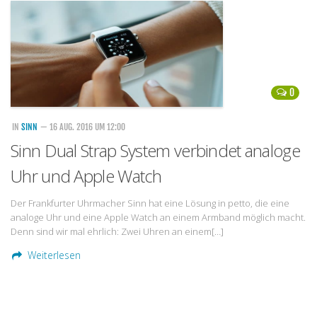
Handytarife
BASE
Smartphonetarife
0
Datentarife
o2
IN
SINN
— 16 AUG. 2016 UM 12:00
Sinn Dual Strap System verbindet analoge
Smartphonetarife
Uhr und Apple Watch
Prepaid-Tarife
Datentarife
Der Frankfurter Uhrmacher Sinn hat eine Lösung in petto, die eine
analoge Uhr und eine Apple Watch an einem Armband möglich macht.
Flatrate-Prepaidtarife
Denn sind wir mal ehrlich: Zwei Uhren an einem[…]
Mobilfunk-Vergleichsrechner
Weiterlesen
Mobilfunk-Tarifrechner
Flatrate-Datentarife