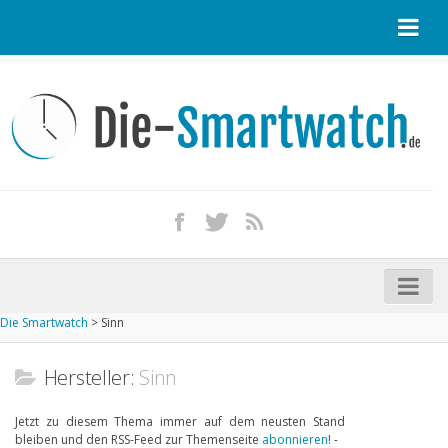
Startseite
Kontakt / Tipp geben
Impressum
Datenschutz
Apple Watch kaufen
iPhone kaufen
Die Smartwatch
>
Sinn
Startseite
Aktuelle Smartwatches im Test
Hersteller:
Sinn
Kommende Smartwatches
Jetzt zu diesem Thema immer auf dem neusten Stand
bleiben und den RSS-Feed zur Themenseite
abonnieren
! -
Marken und Modelle