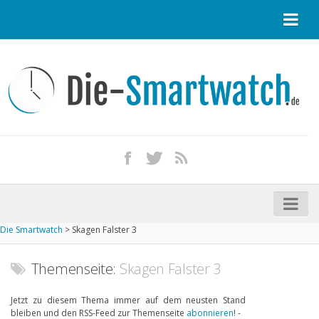
Startseite
Kontakt / Tipp geben
Impressum
Datenschutz
Apple Watch kaufen
iPhone kaufen
Die Smartwatch
>
Skagen Falster 3
Startseite
Aktuelle Smartwatches im Test
Themenseite:
Skagen Falster 3
Kommende Smartwatches
Jetzt zu diesem Thema immer auf dem neusten Stand
bleiben und den RSS-Feed zur Themenseite
abonnieren
! -
Marken und Modelle