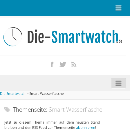
Startseite
Kontakt / Tipp geben
Impressum
Datenschutz
Apple Watch kaufen
iPhone kaufen
Die Smartwatch
>
Smart-Wasserflasche
Startseite
Aktuelle Smartwatches im Test
Themenseite:
Smart-Wasserflasche
Kommende Smartwatches
Jetzt zu diesem Thema immer auf dem neusten Stand
bleiben und den RSS-Feed zur Themenseite
abonnieren
! -
Marken und Modelle