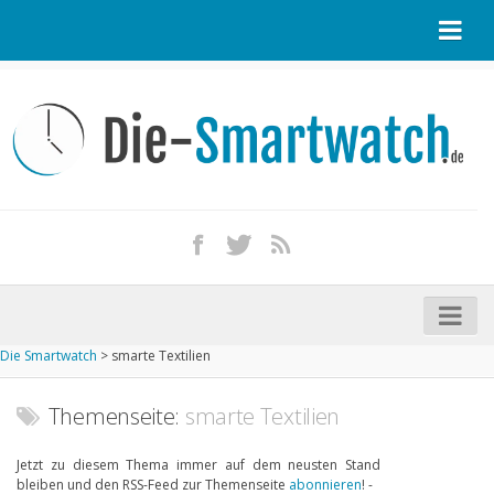
Startseite
Kontakt / Tipp geben
Impressum
Datenschutz
Apple Watch kaufen
iPhone kaufen
Die Smartwatch
>
smarte Textilien
Startseite
Aktuelle Smartwatches im Test
Themenseite:
smarte Textilien
Kommende Smartwatches
Jetzt zu diesem Thema immer auf dem neusten Stand
bleiben und den RSS-Feed zur Themenseite
abonnieren
! -
Marken und Modelle