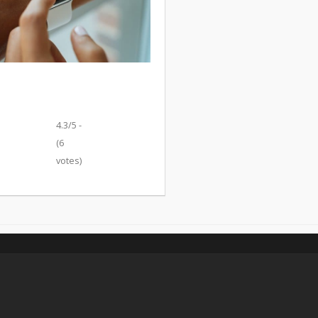
4.3/5 -
(6
votes)