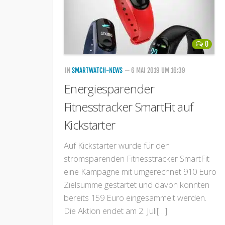
0
IN
SMARTWATCH-NEWS
— 6 MAI 2019 UM 16:39
Energiesparender
Fitnesstracker SmartFit auf
Kickstarter
Auf Kickstarter wurde für den
stromsparenden Fitnesstracker SmartFit
eine Kampagne mit umgerechnet 910 Euro
Zielsumme gestartet und davon konnten
bereits 159 Euro eingesammelt werden.
Die Aktion endet am 2. Juli[…]