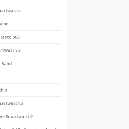
martwatch
Wear
 Moto 360
rtWatch 3
t Band
ch R
martwatch 2
eine Smartwatch?