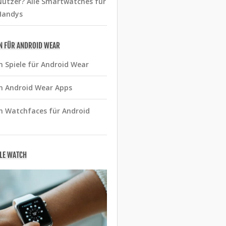
utzer? Alle Smartwatches für
Handys
N FÜR ANDROID WEAR
n Spiele für Android Wear
n Android Wear Apps
n Watchfaces für Android
PLE WATCH