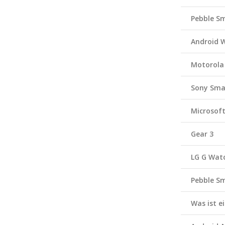
Pebble S
Android 
Motorola
Sony Sma
Microsof
Gear 3
LG G Wat
Pebble S
Was ist 