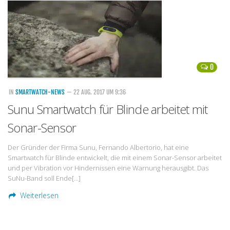
Handytarife
BASE
Smartphonetarife
0
Datentarife
o2
IN
SMARTWATCH-NEWS
— 22 AUG. 2017 UM 9:36
Sunu Smartwatch für Blinde arbeitet mit
Smartphonetarife
Sonar-Sensor
Prepaid-Tarife
Datentarife
Der Gründer der Firma Sunu, Fernando Albertorio, hat eine
Smartwatch für Blinde entwickelt, die mit einem Sonar-Sensor arbeitet
Flatrate-Prepaidtarife
und per Vibration vor Hindernissen eine Warnung herausgibt. Das
Mobilfunk-Vergleichsrechner
SuNu-Band soll Ende[…]
Mobilfunk-Tarifrechner
Weiterlesen
Flatrate-Datentarife