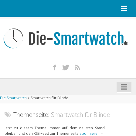
Startseite
Kontakt / Tipp geben
Impressum
Datenschutz
Apple Watch kaufen
iPhone kaufen
Die Smartwatch
>
Smartwatch für Blinde
Startseite
Aktuelle Smartwatches im Test
Themenseite:
Smartwatch für Blinde
Kommende Smartwatches
Jetzt zu diesem Thema immer auf dem neusten Stand
bleiben und den RSS-Feed zur Themenseite
abonnieren
! -
Marken und Modelle