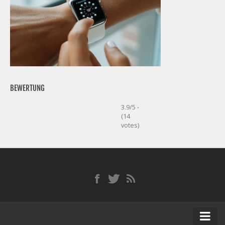
BEWERTUNG
3.9/5 -
(14
votes)