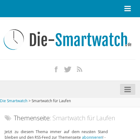
Startseite
Kontakt / Tipp geben
Impressum
Datenschutz
Apple Watch kaufen
iPhone kaufen
Die Smartwatch
>
Smartwatch für Laufen
Startseite
Aktuelle Smartwatches im Test
Themenseite:
Smartwatch für Laufen
Kommende Smartwatches
Jetzt zu diesem Thema immer auf dem neusten Stand
bleiben und den RSS-Feed zur Themenseite
abonnieren
! -
Marken und Modelle