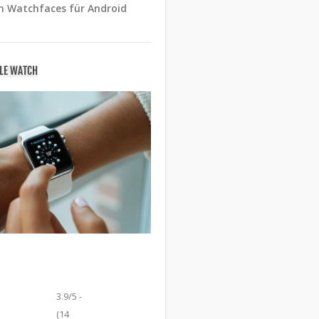
n Watchfaces für Android
PLE WATCH
3.9/5 -
(14