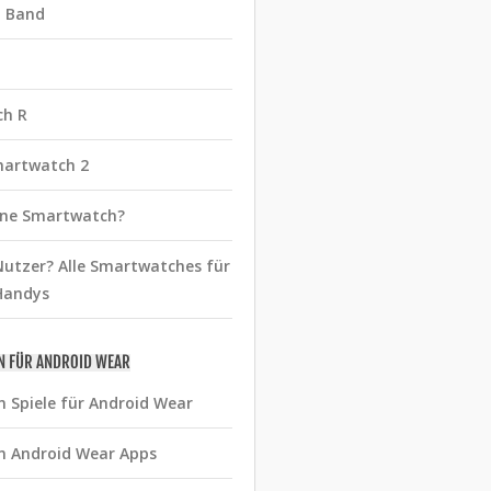
t Band
ch R
martwatch 2
eine Smartwatch?
utzer? Alle Smartwatches für
Handys
N FÜR ANDROID WEAR
n Spiele für Android Wear
n Android Wear Apps