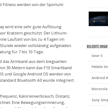
d Fitness werden von der Sportuhr
ay wird eine sehr gute Auflösung
vor Kratzern geschützt. Der Lithium-
ine Laufzeit von bis zu 4 Tagen im
Stunde wieder vollständig aufgeladen.
BELIEBTE SMA
dung für 7 bis 10 Tage.
Gear S
und das Armband aus dem biegsamen
Pebble S
e von 30 Metern kann das F10 Smartband
OS und Google Android OS werden von
Android 
standard Bluetooth 4.0 wurde integriert.
Motorola
requenz, Kalorienverbrauch, Distanz,
Sony Sma
eichnet. Eine Bewegungserinnerung,