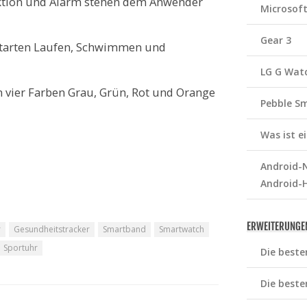
ktion und Alarm stehen dem Anwender
Microsof
Gear 3
tarten Laufen, Schwimmen und
LG G Wat
n vier Farben Grau, Grün, Rot und Orange
Pebble S
Was ist 
Android-N
Android-
ERWEITERUNGE
r
Gesundheitstracker
Smartband
Smartwatch
Sportuhr
Die beste
Die beste