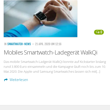
Handytarife
BASE
Smartphonetarife
0
Datentarife
o2
IN
SMARTWATCH-NEWS
— 21 APR. 2020 UM 12:16
Mobiles Smartwatch-Ladegerät WalkQi
Smartphonetarife
Prepaid-Tarife
Das mobile Smartwatch-Ladgerät WalkQi konnte auf Kickstarter bislang
rund 3.800 Euro einsammeln und die Kampagne läuft noch bis zum 10.
Datentarife
Mai 2020. Die Apple und Samsung Smartwatches lassen sich mit[…]
Flatrate-Prepaidtarife
Weiterlesen
Mobilfunk-Vergleichsrechner
Mobilfunk-Tarifrechner
Flatrate-Datentarife