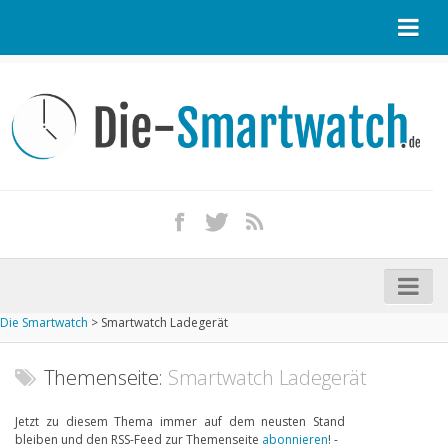
Startseite
Kontakt / Tipp geben
Impressum
Datenschutz
Apple Watch kaufen
iPhone kaufen
Die Smartwatch
>
Smartwatch Ladegerät
Startseite
Aktuelle Smartwatches im Test
Themenseite:
Smartwatch Ladegerät
Kommende Smartwatches
Jetzt zu diesem Thema immer auf dem neusten Stand
bleiben und den RSS-Feed zur Themenseite
abonnieren
! -
Marken und Modelle