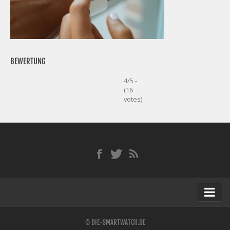
BEWERTUNG
4/5 -
(16
votes)
Startseite
© DIE-SMARTWATCH.DE