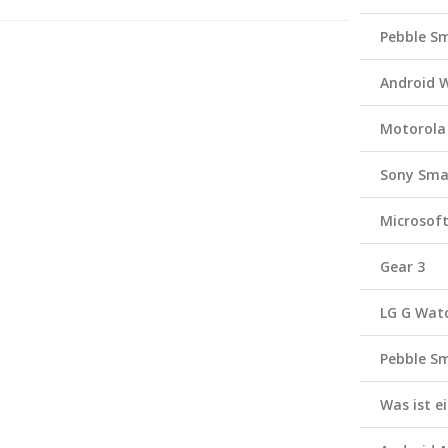
Pebble S
Android 
Motorola
Sony Sma
Microsof
Gear 3
LG G Wat
Pebble S
Was ist 