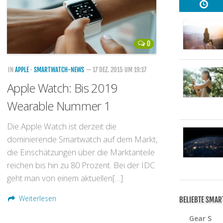
0
IN
APPLE
·
SMARTWATCH-NEWS
— 17 DEZ. 2015 UM 19:17
Apple Watch: Bis 2019
Wearable Nummer 1
Die Apple Watch ist derzeit die
dominierende Smartwatch auf dem Markt,
die Einschätzungen über die Marktanteile
reichen bis hin zu 80 Prozent. Bei der IDC
geht man von einem aktuellen[…]
Weiterlesen
BELIEBTE SMA
Gear S