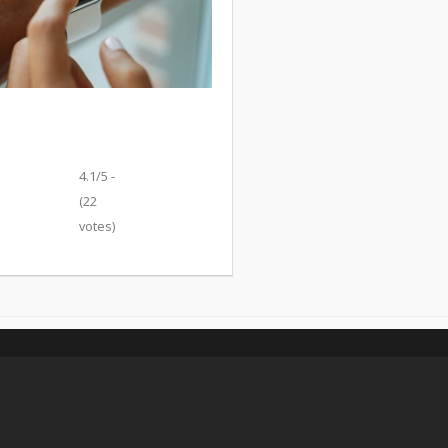
4.1/5 -
(22
votes)