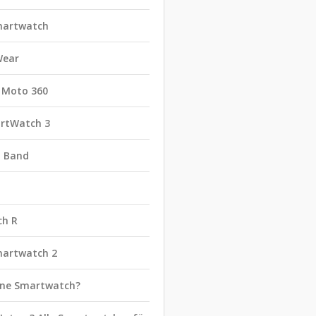
martwatch
Wear
 Moto 360
rtWatch 3
t Band
ch R
martwatch 2
eine Smartwatch?