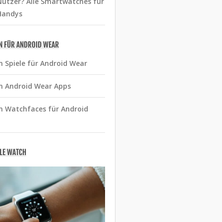
utzer? Alle Smartwatches für
Handys
N FÜR ANDROID WEAR
n Spiele für Android Wear
n Android Wear Apps
n Watchfaces für Android
PLE WATCH