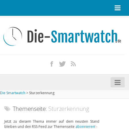
Startseite
Kontakt / Tipp geben
Impressum
Datenschutz
Apple Watch kaufen
iPhone kaufen
Die Smartwatch
>
Sturzerkennung
Startseite
Aktuelle Smartwatches im Test
Themenseite:
Sturzerkennung
Kommende Smartwatches
Jetzt zu diesem Thema immer auf dem neusten Stand
bleiben und den RSS-Feed zur Themenseite
abonnieren
! -
Marken und Modelle