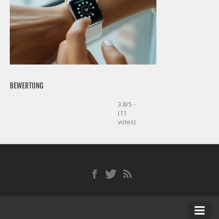
BEWERTUNG
3.8/5 -
(11
votes)