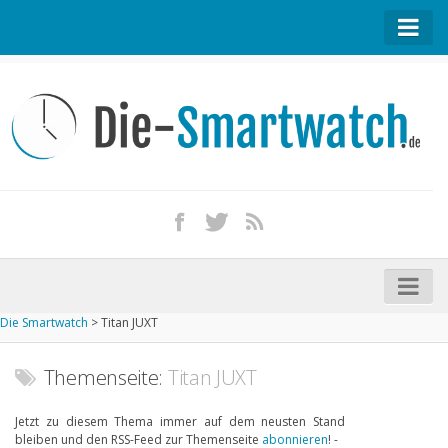
Startseite
Kontakt / Tipp geben
Impressum
Datenschutz
Apple Watch kaufen
iPhone kaufen
Die Smartwatch
>
Titan JUXT
Startseite
Aktuelle Smartwatches im Test
Themenseite:
Titan JUXT
Kommende Smartwatches
Jetzt zu diesem Thema immer auf dem neusten Stand
bleiben und den RSS-Feed zur Themenseite
abonnieren
! -
Marken und Modelle