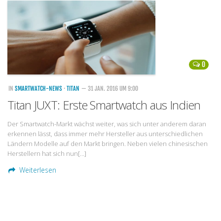
Handytarife
BASE
Smartphonetarife
0
Datentarife
o2
IN
SMARTWATCH-NEWS
·
TITAN
— 31 JAN. 2016 UM 9:00
Titan JUXT: Erste Smartwatch aus Indien
Smartphonetarife
Prepaid-Tarife
Der Smartwatch-Markt wächst weiter, was sich unter anderem daran
erkennen lässt, dass immer mehr Hersteller aus unterschiedlichen
Datentarife
Ländern Modelle auf den Markt bringen. Neben vielen chinesischen
Flatrate-Prepaidtarife
Herstellern hat sich nun[…]
Weiterlesen
Mobilfunk-Vergleichsrechner
Mobilfunk-Tarifrechner
Flatrate-Datentarife