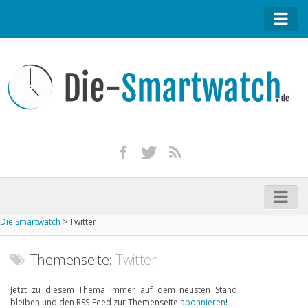
Startseite
Kontakt / Tipp geben
Impressum
Datenschutz
Apple Watch kaufen
iPhone kaufen
Die Smartwatch
>
Twitter
Startseite
Aktuelle Smartwatches im Test
Themenseite:
Twitter
Kommende Smartwatches
Jetzt zu diesem Thema immer auf dem neusten Stand
bleiben und den RSS-Feed zur Themenseite
abonnieren
! -
Marken und Modelle