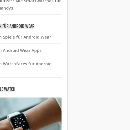
utzer? Alle Smartwatches für
Handys
N FÜR ANDROID WEAR
n Spiele für Android Wear
n Android Wear Apps
n Watchfaces für Android
PLE WATCH