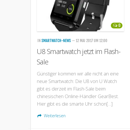
0
IN
SMARTWATCH-NEWS
— 12 MAI 2017 UM 12:00
U8 Smartwatch jetzt im Flash-
Sale
Günstiger kommen wir alle nicht an eine
neue Smartwatch: Die U8 von U Watch
gibt es derzeit im Flash-Sale beim
chinesischen Online-Händler GearBest.
Hier gibt es die smarte Uhr schon[…]
Weiterlesen