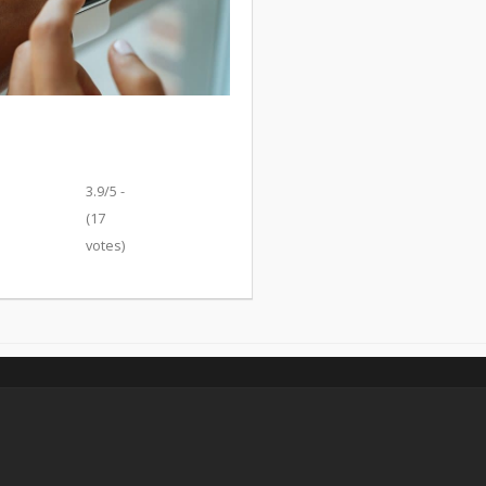
3.9/5 -
(17
votes)