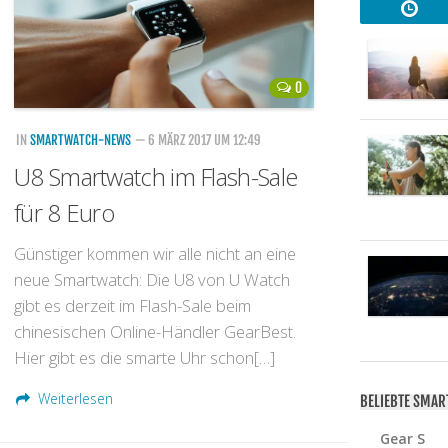
0
IN
SMARTWATCH-NEWS
— 6 MÄRZ 2017 UM 12:49
U8 Smartwatch im Flash-Sale
für 8 Euro
Günstiger kommen wir alle nicht an eine
neue Smartwatch: Die U8 von U Watch
gibt es derzeit im Flash-Sale beim
chinesischen Online-Händler GearBest.
Hier gibt es die smarte Uhr schon[…]
Weiterlesen
BELIEBTE SMA
Gear S