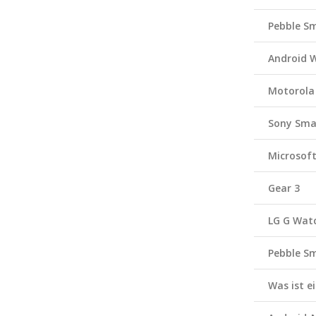
Pebble S
Android 
Motorola
Sony Sma
Microsof
Gear 3
LG G Wat
Pebble S
Was ist 