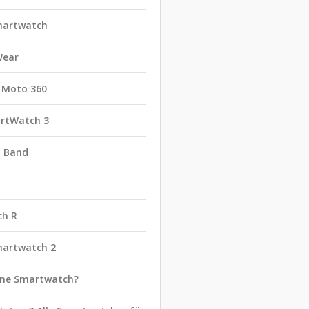
martwatch
Wear
 Moto 360
rtWatch 3
t Band
ch R
martwatch 2
eine Smartwatch?