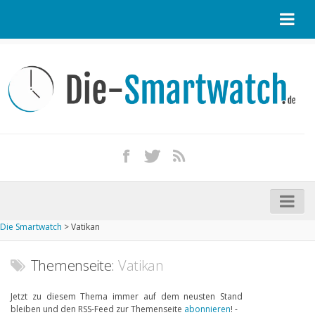
Startseite
Kontakt / Tipp geben
Impressum
Datenschutz
Apple Watch kaufen
iPhone kaufen
Die Smartwatch
>
Vatikan
Startseite
Aktuelle Smartwatches im Test
Themenseite:
Vatikan
Kommende Smartwatches
Jetzt zu diesem Thema immer auf dem neusten Stand
bleiben und den RSS-Feed zur Themenseite
abonnieren
! -
Marken und Modelle