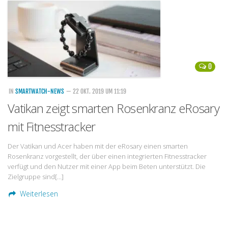
Handytarife
BASE
Smartphonetarife
0
Datentarife
o2
IN
SMARTWATCH-NEWS
— 22 OKT. 2019 UM 11:19
Vatikan zeigt smarten Rosenkranz eRosary
Smartphonetarife
mit Fitnesstracker
Prepaid-Tarife
Datentarife
Der Vatikan und Acer haben mit der eRosary einen smarten
Rosenkranz vorgestellt, der über einen integrierten Fitnesstracker
Flatrate-Prepaidtarife
verfügt und den Nutzer mit einer App beim Beten unterstützt. Die
Mobilfunk-Vergleichsrechner
Zielgruppe sind[…]
Mobilfunk-Tarifrechner
Weiterlesen
Flatrate-Datentarife