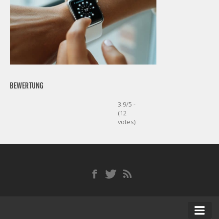
BEWERTUNG
3.9/5 -
(12
votes)