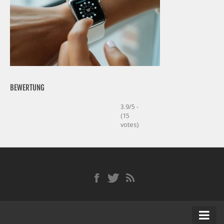
BEWERTUNG
3.9/5 -
(15
votes)