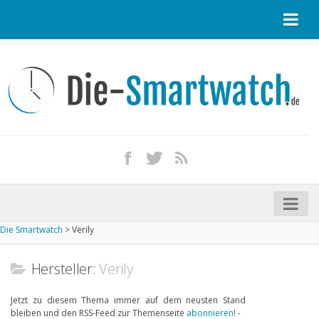
Startseite
Kontakt / Tipp geben
Impressum
Datenschutz
Apple Watch kaufen
iPhone kaufen
Die Smartwatch
>
Verily
Startseite
Aktuelle Smartwatches im Test
Hersteller:
Verily
Kommende Smartwatches
Jetzt zu diesem Thema immer auf dem neusten Stand
bleiben und den RSS-Feed zur Themenseite
abonnieren
! -
Marken und Modelle