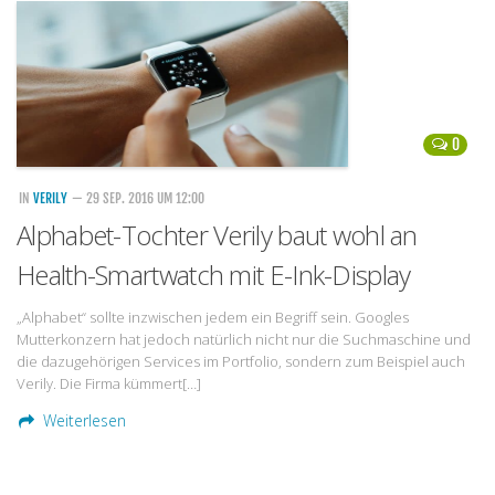
Handytarife
BASE
Smartphonetarife
0
Datentarife
o2
IN
VERILY
— 29 SEP. 2016 UM 12:00
Alphabet-Tochter Verily baut wohl an
Smartphonetarife
Health-Smartwatch mit E-Ink-Display
Prepaid-Tarife
Datentarife
„Alphabet“ sollte inzwischen jedem ein Begriff sein. Googles
Mutterkonzern hat jedoch natürlich nicht nur die Suchmaschine und
Flatrate-Prepaidtarife
die dazugehörigen Services im Portfolio, sondern zum Beispiel auch
Mobilfunk-Vergleichsrechner
Verily. Die Firma kümmert[…]
Mobilfunk-Tarifrechner
Weiterlesen
Flatrate-Datentarife