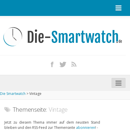
Startseite
Kontakt / Tipp geben
Impressum
Datenschutz
Apple Watch kaufen
iPhone kaufen
Die Smartwatch
>
Vintage
Startseite
Aktuelle Smartwatches im Test
Themenseite:
Vintage
Kommende Smartwatches
Jetzt zu diesem Thema immer auf dem neusten Stand
bleiben und den RSS-Feed zur Themenseite
abonnieren
! -
Marken und Modelle