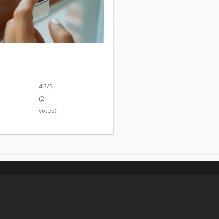
4.5/5 -
(2
votes)