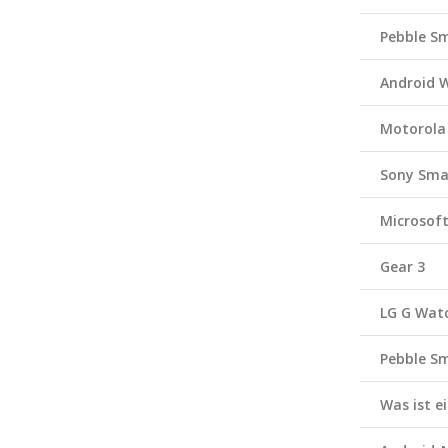
Pebble S
Android 
Motorola
Sony Sma
Microsof
Gear 3
LG G Wat
Pebble S
Was ist 