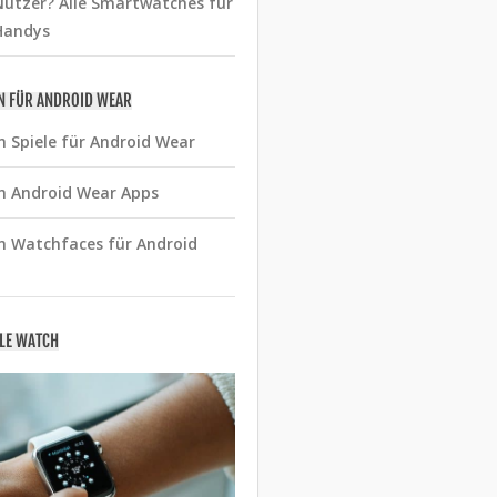
utzer? Alle Smartwatches für
Handys
N FÜR ANDROID WEAR
n Spiele für Android Wear
n Android Wear Apps
n Watchfaces für Android
PLE WATCH