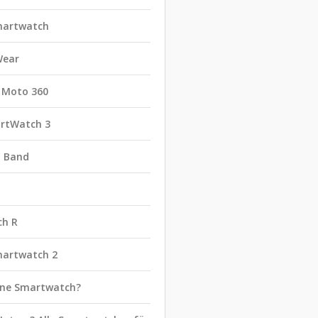
martwatch
Wear
 Moto 360
rtWatch 3
t Band
ch R
martwatch 2
eine Smartwatch?