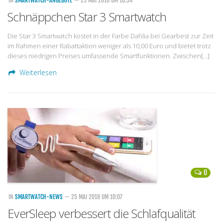
IN
SMARTWATCH-ANGEBOTE
— 25 MAI 2018 UM 10:34
Schnäppchen Star 3 Smartwatch
Die Star 3 Smartwatch kostet in der Farbe Dahlia bei Gearbest zur Zeit
im Rahmen einer Rabattaktion weniger als 10,00 Euro und bietet trotz
dieses niedrigen Preises umfassende Smartfunktionen. Zwischen[…]
Weiterlesen
0
IN
SMARTWATCH-NEWS
— 25 MAI 2018 UM 10:07
EverSleep verbessert die Schlafqualität