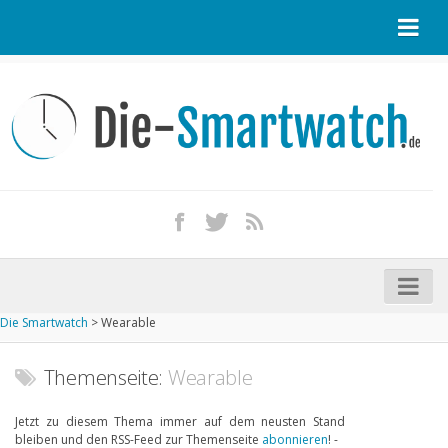
Startseite
Kontakt / Tipp geben
Impressum
Datenschutz
Apple Watch kaufen
iPhone kaufen
Die Smartwatch
>
Wearable
Startseite
Aktuelle Smartwatches im Test
Themenseite:
Wearable
Kommende Smartwatches
Jetzt zu diesem Thema immer auf dem neusten Stand
bleiben und den RSS-Feed zur Themenseite
abonnieren
! -
Marken und Modelle