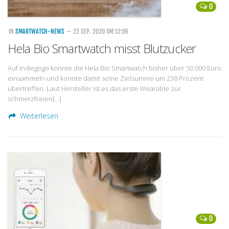
0
IN
SMARTWATCH-NEWS
— 22 SEP. 2020 UM 12:06
Hela Bio Smartwatch misst Blutzucker
Auf Indiegogo konnte die Hela Bio Smartwatch bisher über 50.000 Euro
einsammeln und konnte damit seine Zielsumme um 238 Prozent
übertreffen. Laut Hersteller ist es das erste Wearable zur
schmerzfreien[…]
Weiterlesen
0