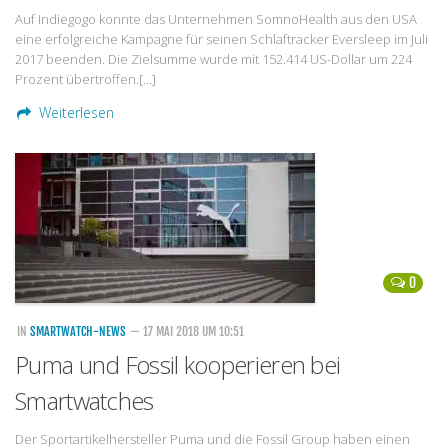
Auf Indiegogo konnte das Unternehmen SomnoHealth aus den USA
eine erfolgreiche Kampagne für seinen Schlaftracker Eversleep im Juli
2017 beenden. Die Zielsumme wurde mit 152.414 US-Dollar um 224
Prozent übertroffen.[…]
Weiterlesen
0
IN
SMARTWATCH-NEWS
— 17 MAI 2018 UM 10:51
Puma und Fossil kooperieren bei
Smartwatches
Der Sportartikelhersteller Puma und die Fossil Group haben einen