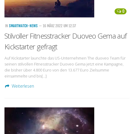
0
IN
SMARTWATCH-NEWS
— 16 MÄRZ 2022 UM 12:37
Stilvoller Fitnesstracker Duoveo Gema auf
Kickstarter gefragt
Auf Kickstarter launchte das US-Unternehmen The duoveo Team für
seinen stilvollen Fitnesstracker Duoveo Gema jetzt eine Kampagne,
die bisher über 4.800 Euro von den 13.677 Euro Zielsumme
einsammelte und bis[…]
Weiterlesen