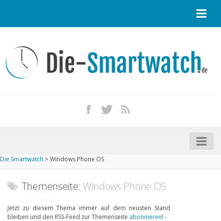
Startseite
Kontakt / Tipp geben
Impressum
Datenschutz
Apple Watch kaufen
iPhone kaufen
Die Smartwatch
>
Windows Phone OS
Startseite
Aktuelle Smartwatches im Test
Themenseite:
Windows Phone OS
Kommende Smartwatches
Jetzt zu diesem Thema immer auf dem neusten Stand
bleiben und den RSS-Feed zur Themenseite
abonnieren
! -
Marken und Modelle