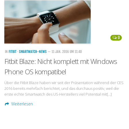
Handytarife
BASE
Smartphonetarife
0
Datentarife
o2
IN
FITBIT
·
SMARTWATCH-NEWS
— 11 JAN. 2016 UM 11:40
Fitbit Blaze: Nicht komplett mit Windows
Smartphonetarife
Phone OS kompatibel
Prepaid-Tarife
Datentarife
Über die Fitbit Blaze haben wir seit der Präsentation während der CES
2016 bereits mehrfach berichtet, und das durchaus positiv, weil die
Flatrate-Prepaidtarife
erste echte Smartwatch des US-Herstellers viel Potential mit[…]
Mobilfunk-Vergleichsrechner
Weiterlesen
Mobilfunk-Tarifrechner
Flatrate-Datentarife