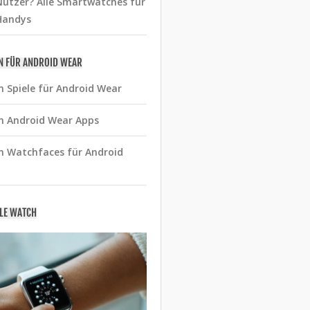
utzer? Alle Smartwatches für
Handys
N FÜR ANDROID WEAR
n Spiele für Android Wear
n Android Wear Apps
n Watchfaces für Android
PLE WATCH