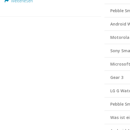
Weiterlesen
Pebble S
Android 
Motorola
Sony Sma
Microsof
Gear 3
LG G Wat
Pebble S
Was ist 