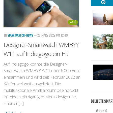
0
IN
SMARTWATCH-NEWS
— 28 MÄRZ 2022 UM 12:49
Designer-Smartwatch WMBYY
W11 auf Indiegogo ein Hit
Auf Indiegogo konnte die Designer-
Smartwatch WMBYY W11 über 6.000 Euro
einsammeln und wird seit Februar 2022 an
Käufer weltweit ausgeliefert. Die
multifunktionale Armbanduhr beeindruckt
mit einem einzigartigen Metalldesign und
BELIEBTE SMA
smarten[…]
Gear S