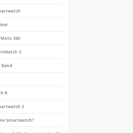
martwatch
Wear
 Moto 360
rtWatch 3
t Band
ch R
martwatch 2
eine Smartwatch?