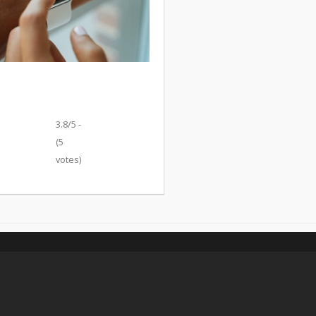
3.8/5 -
(5
votes)