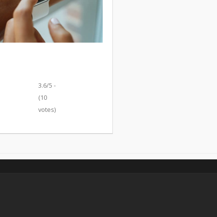
3.6/5 -
(10
votes)