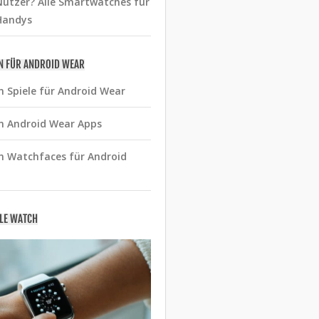
utzer? Alle Smartwatches für
Handys
N FÜR ANDROID WEAR
n Spiele für Android Wear
n Android Wear Apps
n Watchfaces für Android
PLE WATCH