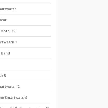
martwatch
Wear
 Moto 360
rtWatch 3
t Band
ch R
martwatch 2
eine Smartwatch?