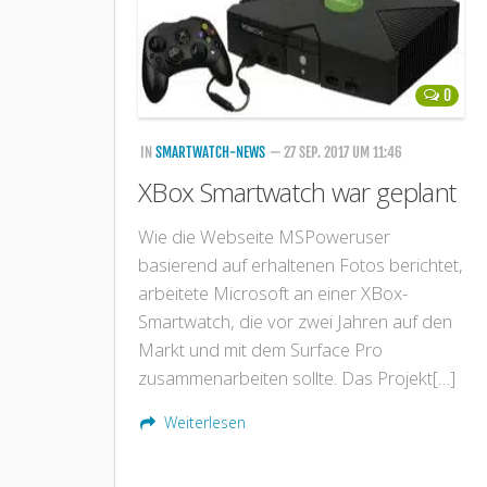
0
IN
SMARTWATCH-NEWS
— 27 SEP. 2017 UM 11:46
XBox Smartwatch war geplant
Wie die Webseite MSPoweruser
basierend auf erhaltenen Fotos berichtet,
arbeitete Microsoft an einer XBox-
Smartwatch, die vor zwei Jahren auf den
Markt und mit dem Surface Pro
zusammenarbeiten sollte. Das Projekt[…]
Weiterlesen