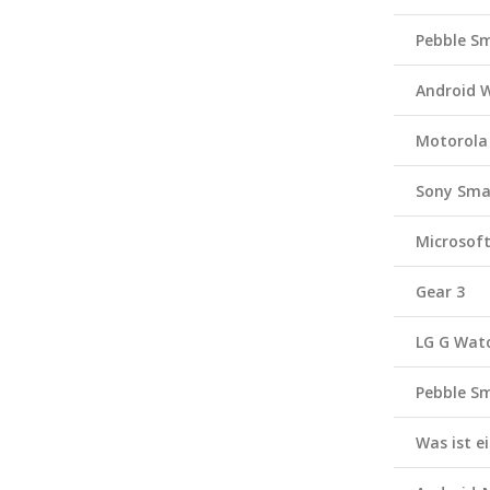
Pebble S
Android 
Motorola
Sony Sma
Microsof
Gear 3
LG G Wat
Pebble S
Was ist 