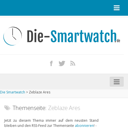
Startseite
Kontakt / Tipp geben
Impressum
Datenschutz
Apple Watch kaufen
iPhone kaufen
Die Smartwatch
>
Zeblaze Ares
Startseite
Aktuelle Smartwatches im Test
Themenseite:
Zeblaze Ares
Kommende Smartwatches
Jetzt zu diesem Thema immer auf dem neusten Stand
bleiben und den RSS-Feed zur Themenseite
abonnieren
! -
Marken und Modelle