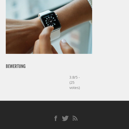
BEWERTUNG
3.8/5 -
(25
votes)