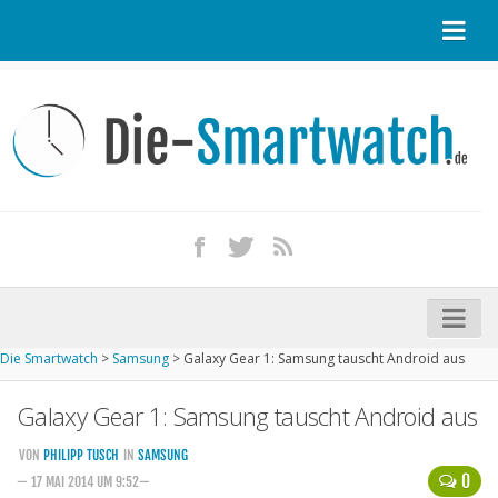
Startseite
Kontakt / Tipp geben
Impressum
Datenschutz
Apple Watch kaufen
iPhone kaufen
Die Smartwatch
>
Samsung
>
Galaxy Gear 1: Samsung tauscht Android aus
Startseite
Galaxy Gear 1: Samsung tauscht Android aus
Aktuelle Smartwatches im Test
Kommende Smartwatches
VON
PHILIPP TUSCH
IN
SAMSUNG
0
— 17 MAI 2014 UM 9:52—
Marken und Modelle