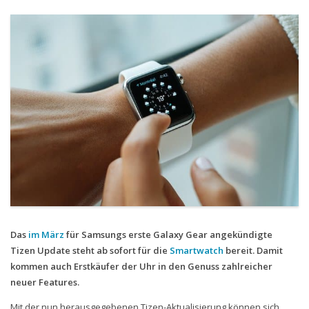
Handytarife
BASE
Smartphonetarife
Datentarife
o2
Smartphonetarife
Prepaid-Tarife
Datentarife
Flatrate-Prepaidtarife
Das
im März
für Samsungs erste Galaxy Gear angekündigte
Mobilfunk-Vergleichsrechner
Tizen Update steht ab sofort für die
Smartwatch
bereit. Damit
Mobilfunk-Tarifrechner
kommen auch Erstkäufer der Uhr in den Genuss zahlreicher
neuer Features.
Flatrate-Datentarife
Mit der nun herausgegebenen Tizen-Aktualisierung können sich