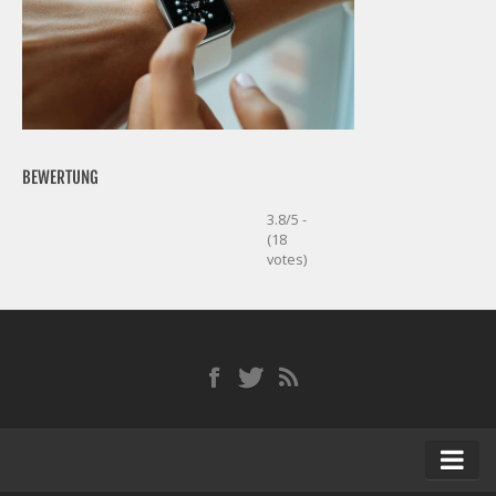
BEWERTUNG
3.8/5 -
(18
votes)