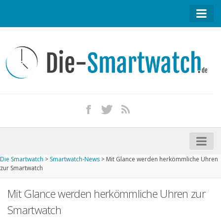
Startseite
Kontakt / Tipp geben
Impressum
Datenschutz
Apple Watch kaufen
iPhone kaufen
Die Smartwatch
>
Smartwatch-News
>
Mit Glance werden herkömmliche Uhren
Startseite
zur Smartwatch
Aktuelle Smartwatches im Test
Mit Glance werden herkömmliche Uhren zur
Kommende Smartwatches
Smartwatch
Marken und Modelle