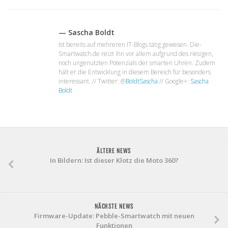
— Sascha Boldt
Ist bereits auf mehreren IT-Blogs tätig gewesen. Die-
Smartwatch.de reizt ihn vor allem aufgrund des riesigen,
noch ungenutzten Potenzials der smarten Uhren. Zudem
hält er die Entwicklung in diesem Bereich für besonders
interessant. // Twitter: @
BoldtSascha
// Google+:
Sascha
Boldt
ÄLTERE NEWS
In Bildern: Ist dieser Klotz die Moto 360?
NÄCHSTE NEWS
Firmware-Update: Pebble-Smartwatch mit neuen
Funktionen