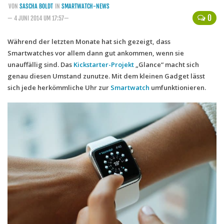
VON
SASCHA BOLDT
IN
SMARTWATCH-NEWS
Handytarife
0
— 4 JUNI 2014 UM 17:57—
BASE
Während der letzten Monate hat sich gezeigt, dass
Smartwatches vor allem dann gut ankommen, wenn sie
Smartphonetarife
unauffällig sind. Das
Kickstarter-Projekt
„Glance“ macht sich
Datentarife
genau diesen Umstand zunutze. Mit dem kleinen Gadget lässt
o2
sich jede herkömmliche Uhr zur
Smartwatch
umfunktionieren.
Smartphonetarife
Prepaid-Tarife
Datentarife
Flatrate-Prepaidtarife
Mobilfunk-Vergleichsrechner
Mobilfunk-Tarifrechner
Flatrate-Datentarife