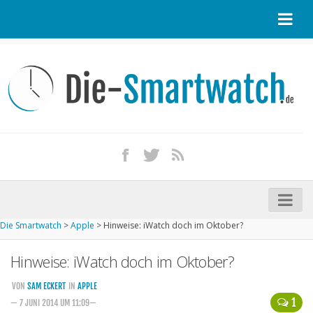
Startseite
Kontakt / Tipp geben
Impressum
Datenschutz
Apple Watch kaufen
iPhone kaufen
Die Smartwatch
>
Apple
>
Hinweise: iWatch doch im Oktober?
Startseite
Hinweise: iWatch doch im Oktober?
Aktuelle Smartwatches im Test
Kommende Smartwatches
VON
SAM ECKERT
IN
APPLE
1
— 7 JUNI 2014 UM 11:09—
Marken und Modelle