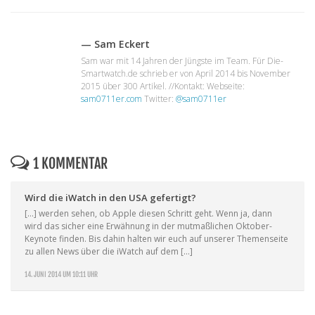
— Sam Eckert
Sam war mit 14 Jahren der Jüngste im Team. Für Die-
Smartwatch.de schrieb er von April 2014 bis November
2015 über 300 Artikel. //Kontakt: Webseite:
sam0711er.com
Twitter:
@sam0711er
1 KOMMENTAR
Wird die iWatch in den USA gefertigt?
[…] werden sehen, ob Apple diesen Schritt geht. Wenn ja, dann
wird das sicher eine Erwähnung in der mutmaßlichen Oktober-
Keynote finden. Bis dahin halten wir euch auf unserer Themenseite
zu allen News über die iWatch auf dem […]
14. JUNI 2014 UM 10:11 UHR