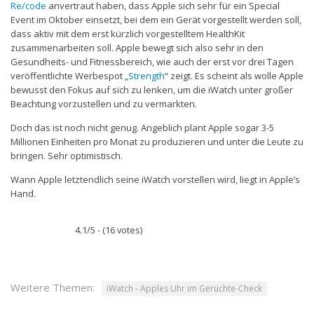
Re/code
anvertraut haben, dass Apple sich sehr für ein Special
Event im Oktober einsetzt, bei dem ein Gerät vorgestellt werden soll,
dass aktiv mit dem erst kürzlich vorgestelltem HealthKit
zusammenarbeiten soll. Apple bewegt sich also sehr in den
Gesundheits- und Fitnessbereich, wie auch der erst vor drei Tagen
veröffentlichte Werbespot „
Strength
“ zeigt. Es scheint als wolle Apple
bewusst den Fokus auf sich zu lenken, um die iWatch unter großer
Beachtung vorzustellen und zu vermarkten.
Doch das ist noch nicht genug. Angeblich plant Apple sogar 3-5
Millionen Einheiten pro Monat zu produzieren und unter die Leute zu
bringen. Sehr optimistisch.
Wann Apple letztendlich seine iWatch vorstellen wird, liegt in Apple’s
Hand.
4.1/5 - (16 votes)
Weitere Themen:
iWatch - Apples Uhr im Gerüchte-Check