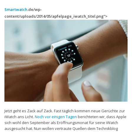
Smartwatch
.de/wp-
Handytarife
content/uploads/2014/05/apfelpage_iwatch_titel.png“>
BASE
Smartphonetarife
Datentarife
o2
Smartphonetarife
Prepaid-Tarife
Datentarife
Flatrate-Prepaidtarife
Mobilfunk-Vergleichsrechner
Jetzt geht es Zack auf Zack. Fast täglich kommen neue Gerüchte zur
Mobilfunk-Tarifrechner
iWatch ans Licht.
Noch vor einigen Tagen
berichteten wir, dass Apple
Flatrate-Datentarife
sich wohl den September als Eröffnungsmonat für seine iWatch
ausgesucht hat. Nun wollen vertraute Quellen dem Technikblog