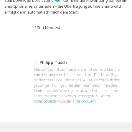
zum Download bereit steht.
Hier
könnt ihr die Anwendung auf eurem
Smartphone herunterladen – die Übertragung auf die Smartwatch
erfolgt dann automatisch nach dem Start.
4.1/5 - (16 votes)
— Philipp Tusch
Philipp Tusch ist der Name und er ist der Gründer und
Administrator von die-smartwatch.de. Der News Blog
existiert seit Ende Februar 2014. Täglich freut sich der
gebürtige Thüringer, mit dem Team zusammen den
Content auf der Webseite zu aktualisieren und unsere
Leser mit neusten News zu versorgen. // Twitter:
@
philipptusch
// Google+:
Philipp Tusch