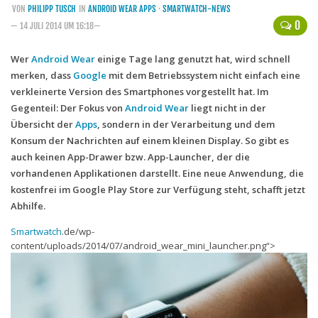
VON
PHILIPP TUSCH
IN
ANDROID WEAR APPS
·
SMARTWATCH-NEWS
Handytarife
0
— 14 JULI 2014 UM 16:18—
BASE
Wer
Android Wear
einige Tage lang genutzt hat, wird schnell
merken, dass
Google
Smartphonetarife
mit dem Betriebssystem nicht einfach eine
verkleinerte Version des Smartphones vorgestellt hat. Im
Datentarife
Gegenteil: Der Fokus von
Android Wear
liegt nicht in der
o2
Übersicht der
Apps
, sondern in der Verarbeitung und dem
Konsum der Nachrichten auf einem kleinen Display. So gibt es
Smartphonetarife
auch keinen App-Drawer bzw. App-Launcher, der die
Prepaid-Tarife
vorhandenen Applikationen darstellt. Eine neue Anwendung, die
kostenfrei im Google Play Store zur Verfügung steht, schafft jetzt
Datentarife
Abhilfe.
Flatrate-Prepaidtarife
Smartwatch
.de/wp-
Mobilfunk-Vergleichsrechner
content/uploads/2014/07/android_wear_mini_launcher.png“>
Mobilfunk-Tarifrechner
Flatrate-Datentarife