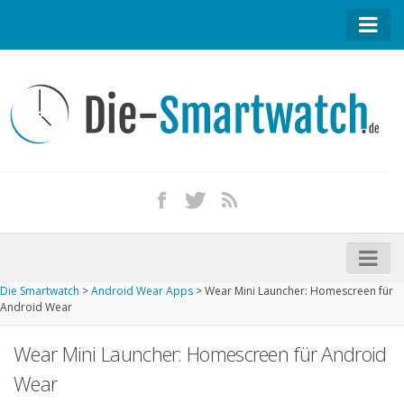
Startseite
Kontakt / Tipp geben
Impressum
Datenschutz
Apple Watch kaufen
iPhone kaufen
Die Smartwatch
>
Android Wear Apps
>
Wear Mini Launcher: Homescreen für
Startseite
Android Wear
Aktuelle Smartwatches im Test
Wear Mini Launcher: Homescreen für Android
Kommende Smartwatches
Wear
Marken und Modelle