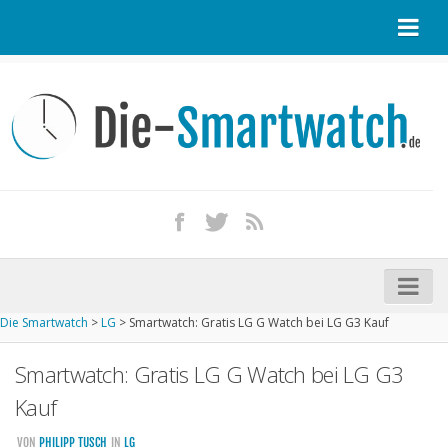
Startseite
Kontakt / Tipp geben
Impressum
Datenschutz
Apple Watch kaufen
iPhone kaufen
Die Smartwatch
>
LG
>
Smartwatch: Gratis LG G Watch bei LG G3 Kauf
Startseite
Smartwatch: Gratis LG G Watch bei LG G3
Aktuelle Smartwatches im Test
Kauf
Kommende Smartwatches
VON
PHILIPP TUSCH
IN
LG
Marken und Modelle