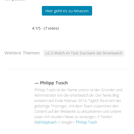
Hier geht es zu Amazon
4.1/5 - (7 votes)
Weitere Themen:
LG G Watch im Test: Das kann die Smartwatch
— Philipp Tusch
Philipp Tusch ist der Name und er ist der Gründer und
Administrator von die-smartwatch.de. Der News Blog
existiert seit Ende Februar 2014. Täglich freut sich der
gebürtige Thüringer, mit dem Team zusammen den
Content auf der Webseite zu aktualisieren und unsere
Leser mit neusten News zu versorgen. // Twitter:
@
philipptusch
// Google+:
Philipp Tusch