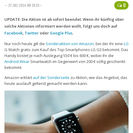
0
— 27 JULI 2014 UM 19:15—
Handytarife
UPDATE: Die Aktion ist ab sofort beendet. Wenn ihr künftig über
BASE
solche Aktionen informiert werden wollt, folgt uns doch auf
Smartphonetarife
Facebook
,
Twitter
oder
Google Plus
.
Datentarife
Nur noch heute gilt die
Sonderaktion von Amazon
, bei der ihr eine
LG
G Watch gratis
zum Kauf des Top-Smartphones
LG G3
bekommt. Das
o2
Handy kostet je nach Auslegung 550 € bis 600 €, wobei ihr die
Android Wear
Smartwatch im Gegenwert von 200 € völlig geschenkt
Smartphonetarife
bekommt.
Prepaid-Tarife
Amazon erklärt
auf der Sonderseite
zu Aktion, wie das Angebot,
das
Datentarife
heute ausläuft
geltend gemacht werden kann.
Flatrate-Prepaidtarife
Mobilfunk-Vergleichsrechner
Mobilfunk-Tarifrechner
Flatrate-Datentarife