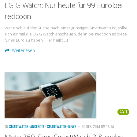
LG G Watch: Nur heute für 99 Euro bei
redcoon
Wer noch auf der Suche nach einer günstigen Smartwatch ist, sollte
sich einmal die LG G Watch anschauen, denn bei redcoon ist diese
für 99 Euro zu haben. Hier heißt[…]
Weiterlesen
1
IN
SMARTWATCH-ANGEBOTE
·
SMARTWATCH-NEWS
— 30 DEZ. 2014 UM 18:14
Moto 360, Sony SmartWatch 3 & mehr: