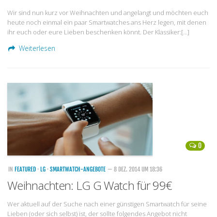
Wir sind nun kurz vor Weihnachten und angelangt und möchten euch
heute noch einmal ein paar Smartwatches ans Herz legen, mit denen
ihr euch oder eure Lieben beschenken könnt. Der Klassiker:[…]
Weiterlesen
0
IN
FEATURED
·
LG
·
SMARTWATCH-ANGEBOTE
— 8 DEZ. 2014 UM 18:36
Weihnachten: LG G Watch für 99€
Wer aktuell auf der Suche nach einer günstigen Smartwatch für seine
Lieben (oder sich selbst) ist, der sollte folgendes Angebot nicht