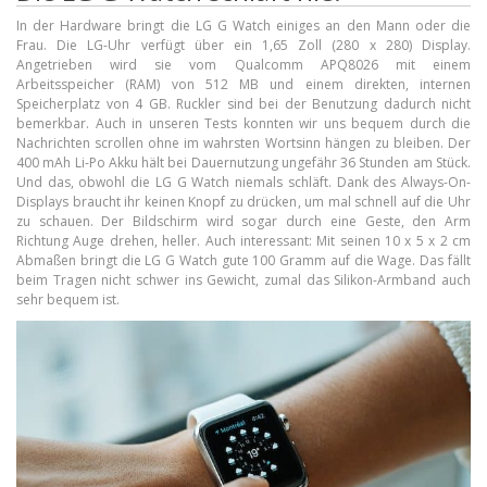
In der Hardware bringt die
LG G Watch
einiges an den Mann oder die
Frau. Die LG-Uhr verfügt über ein 1,65 Zoll (280 x 280) Display.
Angetrieben wird sie vom Qualcomm APQ8026 mit einem
Arbeitsspeicher (RAM) von 512 MB und einem direkten, internen
Speicherplatz von 4 GB. Ruckler sind bei der Benutzung dadurch nicht
bemerkbar. Auch in unseren Tests konnten wir uns bequem durch die
Nachrichten scrollen ohne im wahrsten Wortsinn hängen zu bleiben. Der
400 mAh Li-Po Akku hält bei Dauernutzung ungefähr 36 Stunden am Stück.
Und das, obwohl die LG G Watch niemals schläft. Dank des Always-On-
Displays braucht ihr keinen Knopf zu drücken, um mal schnell auf die Uhr
zu schauen. Der Bildschirm wird sogar durch eine Geste, den Arm
Richtung Auge drehen, heller. Auch interessant: Mit seinen 10 x 5 x 2 cm
Abmaßen bringt die LG G Watch gute 100 Gramm auf die Wage. Das fällt
beim Tragen nicht schwer ins Gewicht, zumal das Silikon-Armband auch
sehr bequem ist.