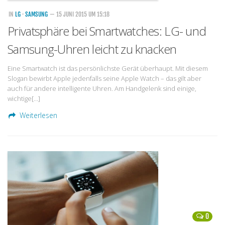
IN
LG
·
SAMSUNG
— 15 JUNI 2015 UM 15:18
Privatsphäre bei Smartwatches: LG- und
Samsung-Uhren leicht zu knacken
Eine Smartwatch ist das persönlichste Gerät überhaupt. Mit diesem
Slogan bewirbt Apple jedenfalls seine Apple Watch – das gilt aber
auch für andere intelligente Uhren. Am Handgelenk sind einige,
wichtige[…]
Weiterlesen
0