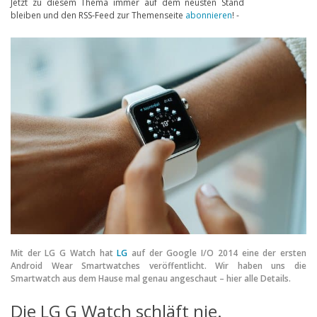
Jetzt zu diesem Thema immer auf dem neusten Stand
bleiben und den RSS-Feed zur Themenseite
abonnieren
! -
Handytarife
BASE
Smartphonetarife
Datentarife
o2
Smartphonetarife
Prepaid-Tarife
Datentarife
Flatrate-Prepaidtarife
Mobilfunk-Vergleichsrechner
Mit der LG G Watch hat
LG
auf der Google I/O 2014 eine der ersten
Android Wear Smartwatches veröffentlicht. Wir haben uns die
Mobilfunk-Tarifrechner
Smartwatch aus dem Hause mal genau angeschaut – hier alle Details.
Flatrate-Datentarife
Die LG G Watch schläft nie.