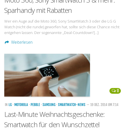
Sparhandy mit Rabatten
Wer ein Auge auf die Moto 360, Sony SmartWatch 3 oder die LG G
Watch (nicht die runde) geworfen hat, sollte sich diese Chance nicht
entgehen lassen. Der sogenannte „Deal-Countdown“[…]
Weiterlesen
0
IN
LG
·
MOTOROLA
·
PEBBLE
·
SAMSUNG
·
SMARTWATCH-NEWS
— 19 DEZ. 2014 UM 7:14
Last-Minute Weihnachtsgeschenke:
Smartwatch für den Wunschzettel