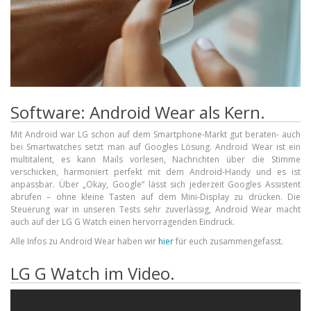
Software: Android Wear als Kern.
Mit Android war LG schon auf dem Smartphone-Markt gut beraten- auch
bei Smartwatches setzt man auf Googles Lösung. Android Wear ist ein
multitalent, es kann Mails vorlesen, Nachrichten über die Stimme
verschicken, harmoniert perfekt mit dem Android-Handy und es ist
anpassbar. Über „Okay, Google“ lässt sich jederzeit Googles Assistent
abrufen – ohne kleine Tasten auf dem Mini-Display zu drücken. Die
Steuerung war in unseren Tests sehr zuverlässig, Android Wear macht
auch auf der LG G Watch einen hervorragenden Eindruck.
Alle Infos zu Android Wear haben wir
hier
für euch zusammengefasst.
LG G Watch im Video.