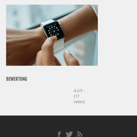
BEWERTUNG
4.2/5 -
(17
votes)