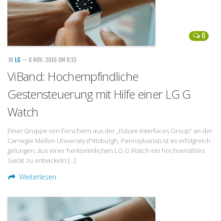
0
IN
LG
— 8 NOV. 2016 UM 8:15
ViBand: Hochempfindliche
Gestensteuerung mit Hilfe einer LG G
Watch
Einer Gruppe von Forschern aus der „Future Interfaces Group“ an der
Carnegie Mellon University (Pittsburgh, Pennsylvania) ist es erfolgreich
gelungen, aus einer herkömmlichen LG G Watch ein hochsensibles
Gerät zu entwickeln.[…]
Weiterlesen