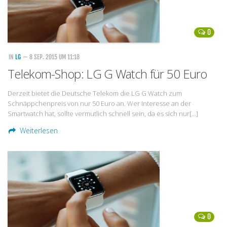
0
IN
LG
— 8 SEP. 2015 UM 11:18
Telekom-Shop: LG G Watch für 50 Euro
Derzeit bietet die Deutsche Telekom die LG G Watch zum
Schnäppchenpreis von nur 50 Euro an. Wer Interesse an der
Smartwatch hat, sollte vermutlich schnell sein, da es sich nur[…]
Weiterlesen
0