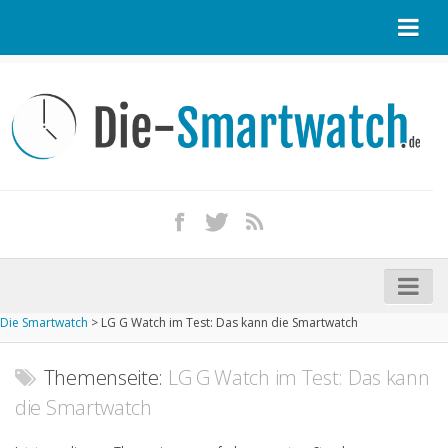
Startseite
Kontakt / Tipp geben
Impressum
Datenschutz
Apple Watch kaufen
iPhone kaufen
Die Smartwatch
>
LG G Watch im Test: Das kann die Smartwatch
Startseite
Aktuelle Smartwatches im Test
Themenseite:
LG G Watch im Test: Das kann
die Smartwatch
Kommende Smartwatches
Marken und Modelle