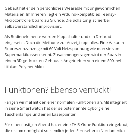
Gebaut hat er sein persönliches Wearable mit ungewöhnlichen
Materialen. Im Inneren liegt ein Arduino-kompatibles Teensy-
Mikrocontrollerboard zu Grunde. Die Schaltung ist hierbei
selbstverständlich improvisiert.
Als Bedienelemente werden Kippschalter und ein Drehrad
eingesetzt. Doch die Methode zur Anzeigt topt alles. Eine Vakuum-
Fluoreszenzanzeige mit 60 Volt Heizspannung wie man sie von
Supermarktkassen
kennt. Zusammengetragen wird der Spaß in
einem 3D-gedruckten Gehäuse. Angetrieben von einem 800 mAh
Lithium-Polymer Akku
Funktionen? Ebenso verrückt!
Fangen wir mal mit den eher normalen Funktionen an. Mit integriert
in seine
SmarTwatCh
hat der selbsternannte Cyborg eine
Taschenlampe und einen Laserpointer.
Für einen lustigen Abend hat er eine TV-B-Gone Funktion eingebaut,
die es ihm ermöglicht so ziemlich jeden Fernseher in Nordamerika