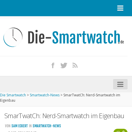
Startseite
Kontakt / Tipp geben
Impressum
Datenschutz
Apple Watch kaufen
iPhone kaufen
Die Smartwatch
>
Smartwatch-News
>
SmarTwatCh: Nerd-Smartwatch im
Startseite
Eigenbau
Aktuelle Smartwatches im Test
SmarTwatCh: Nerd-Smartwatch im Eigenbau
Kommende Smartwatches
VON
SAM ECKERT
IN
SMARTWATCH-NEWS
Marken und Modelle