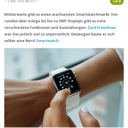
0
— 2 AUG. 2014 UM 9:17—
Handytarife
Mittlerweile gibt es einen wachsenden Smartwatchmarkt. Von
BASE
runden über eckige bis hin zu 360°-Displays gibt es viele
verschiedene Funktionen und Ausstattungen.
Zack Freedman
Smartphonetarife
war das jedoch viel zu unpersönlich. Deswegen baute er sich
Datentarife
selber eine Nerd-
Smartwatch
.
o2
Smartphonetarife
Prepaid-Tarife
Datentarife
Flatrate-Prepaidtarife
Mobilfunk-Vergleichsrechner
Mobilfunk-Tarifrechner
Flatrate-Datentarife