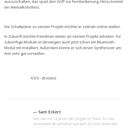
auszuschalten, das spart den Griff zur Fernbedienung. Hinzu kommt
ein Atemalkoholtest.
Die Schaltpläne zu seinem Projekt möchte er zeitnah online stellen.
In Zukunft möchte Freedman weiter an seinem Projekt arbeiten. Für
zukünftige Module ist deswegen auch jetzt schon ein Bluetooth-
Modul mit installiert. Außerdem könne er sich einen Synthesizer am
Arm sehr gut vorstellen.
4.5/5 - (8 votes)
— Sam Eckert
Sam war mit 14 Jahren der Jüngste im Team. Für Die-
Smartwatch.de schrieb er von April 2014 bis November