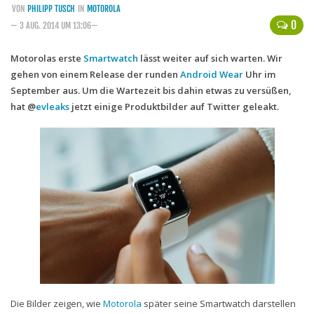
VON
PHILIPP TUSCH
IN
MOTOROLA
Handytarife
0
— 3 AUG. 2014 UM 13:06—
BASE
Motorolas erste
Smartwatch
lässt weiter auf sich warten. Wir
gehen von einem Release der runden
Smartphonetarife
Android Wear
Uhr im
September aus. Um die Wartezeit bis dahin etwas zu versüßen,
Datentarife
hat @
evleaks
jetzt einige Produktbilder auf Twitter geleakt.
o2
Smartphonetarife
Prepaid-Tarife
Datentarife
Flatrate-Prepaidtarife
Mobilfunk-Vergleichsrechner
Mobilfunk-Tarifrechner
Flatrate-Datentarife
Die Bilder zeigen, wie
Motorola
später seine Smartwatch darstellen