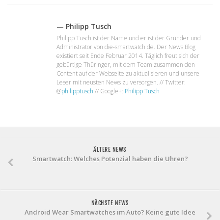
— Philipp Tusch
Philipp Tusch ist der Name und er ist der Gründer und
Administrator von die-smartwatch.de. Der News Blog
existiert seit Ende Februar 2014. Täglich freut sich der
gebürtige Thüringer, mit dem Team zusammen den
Content auf der Webseite zu aktualisieren und unsere
Leser mit neusten News zu versorgen. // Twitter:
@
philipptusch
// Google+:
Philipp Tusch
ÄLTERE NEWS
Smartwatch: Welches Potenzial haben die Uhren?
NÄCHSTE NEWS
Android Wear Smartwatches im Auto? Keine gute Idee