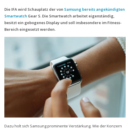
Die IFA wird Schauplatz der von
Samsung
bereits angekündigten
Handytarife
Smartwatch
Gear S. Die Smartwatch arbeitet eigenständig,
BASE
besitzt ein gebogenes Display und soll insbesondere im Fitness-
Bereich eingesetzt werden.
Smartphonetarife
Datentarife
o2
Smartphonetarife
Prepaid-Tarife
Datentarife
Flatrate-Prepaidtarife
Mobilfunk-Vergleichsrechner
Mobilfunk-Tarifrechner
Flatrate-Datentarife
Dazu holt sich Samsung prominente Verstärkung. Wie der Konzern