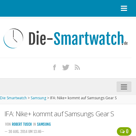
Startseite
Kontakt / Tipp geben
Impressum
Datenschutz
Apple Watch kaufen
iPhone kaufen
Die Smartwatch
>
Samsung
>
IFA: Nike+ kommt auf Samsungs Gear S
Startseite
IFA: Nike+ kommt auf Samsungs Gear S
Aktuelle Smartwatches im Test
Kommende Smartwatches
VON
ROBERT TUSCH
IN
SAMSUNG
0
— 30 AUG. 2014 UM 13:46—
Marken und Modelle