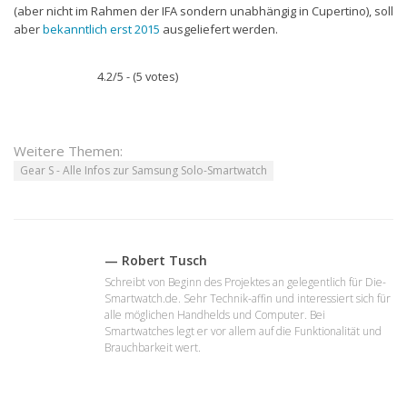
(aber nicht im Rahmen der IFA sondern unabhängig in Cupertino), soll
aber
bekanntlich erst 2015
ausgeliefert werden.
4.2/5 - (5 votes)
Weitere Themen:
Gear S - Alle Infos zur Samsung Solo-Smartwatch
— Robert Tusch
Schreibt von Beginn des Projektes an gelegentlich für Die-
Smartwatch.de. Sehr Technik-affin und interessiert sich für
alle möglichen Handhelds und Computer. Bei
Smartwatches legt er vor allem auf die Funktionalität und
Brauchbarkeit wert.