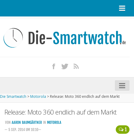
Startseite
Kontakt / Tipp geben
Impressum
Datenschutz
Apple Watch kaufen
iPhone kaufen
Die Smartwatch
>
Motorola
>
Release: Moto 360 endlich auf dem Markt
Startseite
Release: Moto 360 endlich auf dem Markt
Aktuelle Smartwatches im Test
Kommende Smartwatches
VON
AARON BAUMGÄRTNER
IN
MOTOROLA
1
— 5 SEP. 2014 UM 10:10—
Marken und Modelle