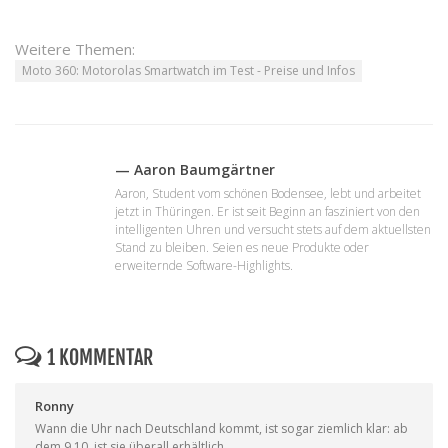
Weitere Themen:
Moto 360: Motorolas Smartwatch im Test - Preise und Infos
— Aaron Baumgärtner
Aaron, Student vom schönen Bodensee, lebt und arbeitet
jetzt in Thüringen. Er ist seit Beginn an fasziniert von den
intelligenten Uhren und versucht stets auf dem aktuellsten
Stand zu bleiben. Seien es neue Produkte oder
erweiternde Software-Highlights.
1 KOMMENTAR
Ronny
Wann die Uhr nach Deutschland kommt, ist sogar ziemlich klar: ab
dem 9.10. ist sie überall erhältlich.