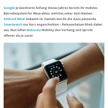
Google
präsentierte Anfang dieses Jahres bereits ihr mobiles
Handytarife
Betriebssystem für Wearables, welches unter dem Namen
BASE
Android Wear
bekannt ist. Damals wurde die dazu passende
Smartwatch
nur kurz angeschnitten – Releasedatum blieb dabei
Smartphonetarife
aus. Nun lüftet
Motorola
Mobility den Vorhang und spricht
Datentarife
offener als je zuvor.
o2
Smartphonetarife
Prepaid-Tarife
Datentarife
Flatrate-Prepaidtarife
Mobilfunk-Vergleichsrechner
Mobilfunk-Tarifrechner
Flatrate-Datentarife