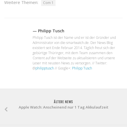
Weitere Themen:
Com 1
— Philipp Tusch
Philipp Tusch ist der Name und er ist der Gründer und
Administrator von die-smartwatch.de. Der News Blog
existiert seit Ende Februar 2014. Täglich freut sich der
gebürtige Thüringer, mit dem Team zusammen den
Content auf der Webseite zu aktualisieren und unsere
Leser mit neusten News zu versorgen. // Twitter:
@
philipptusch
// Google+:
Philipp Tusch
ÄLTERE NEWS
Apple Watch: Anscheinend nur 1 Tag Akkulaufzeit