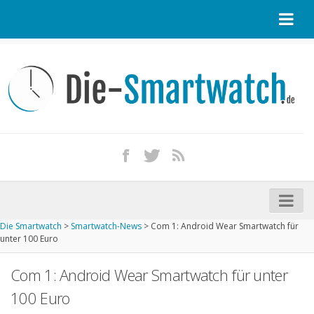
Startseite
Kontakt / Tipp geben
Impressum
Datenschutz
Apple Watch kaufen
iPhone kaufen
Die Smartwatch
>
Smartwatch-News
>
Com 1: Android Wear Smartwatch für
Startseite
unter 100 Euro
Aktuelle Smartwatches im Test
Com 1: Android Wear Smartwatch für unter
Kommende Smartwatches
100 Euro
Marken und Modelle