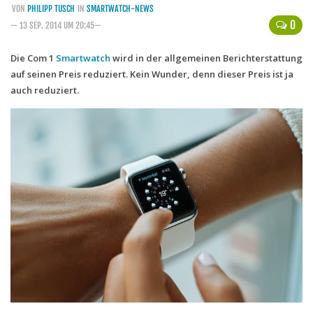
VON
PHILIPP TUSCH
IN
SMARTWATCH-NEWS
Handytarife
0
— 13 SEP. 2014 UM 20:45—
BASE
Die Com 1
Smartwatch
wird in der allgemeinen Berichterstattung
auf seinen Preis reduziert. Kein Wunder, denn dieser Preis ist ja
Smartphonetarife
auch reduziert.
Datentarife
o2
Smartphonetarife
Prepaid-Tarife
Datentarife
Flatrate-Prepaidtarife
Mobilfunk-Vergleichsrechner
Mobilfunk-Tarifrechner
Flatrate-Datentarife