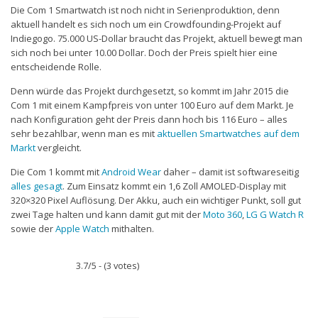
Die Com 1 Smartwatch ist noch nicht in Serienproduktion, denn
aktuell handelt es sich noch um ein Crowdfounding-Projekt auf
Indiegogo. 75.000 US-Dollar braucht das Projekt, aktuell bewegt man
sich noch bei unter 10.00 Dollar. Doch der Preis spielt hier eine
entscheidende Rolle.
Denn würde das Projekt durchgesetzt, so kommt im Jahr 2015 die
Com 1 mit einem Kampfpreis von unter 100 Euro auf dem Markt. Je
nach Konfiguration geht der Preis dann hoch bis 116 Euro – alles
sehr bezahlbar, wenn man es mit
aktuellen Smartwatches auf dem
Markt
vergleicht.
Die Com 1 kommt mit
Android Wear
daher – damit ist softwareseitig
alles gesagt
. Zum Einsatz kommt ein 1,6 Zoll AMOLED-Display mit
320×320 Pixel Auflösung. Der Akku, auch ein wichtiger Punkt, soll gut
zwei Tage halten und kann damit gut mit der
Moto 360
,
LG G Watch R
sowie der
Apple Watch
mithalten.
3.7/5 - (3 votes)