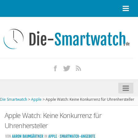
Startseite
Kontakt / Tipp geben
Impressum
Datenschutz
Apple Watch kaufen
iPhone kaufen
Die Smartwatch
>
Apple
>
Apple Watch: Keine Konkurrenz für Uhrenhersteller
Startseite
Apple Watch: Keine Konkurrenz für
Aktuelle Smartwatches im Test
Uhrenhersteller
Kommende Smartwatches
VON
AARON BAUMGÄRTNER
IN
APPLE
·
SMARTWATCH-ANGEBOTE
Marken und Modelle