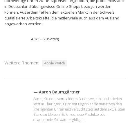
hochwertige Uhren zu Tiefstpreisen angeboten, die problemlos auch
in Deutschland über gewisse Online-Shops bezogen werden
können. Außerdem fehlen dem aktuellen Markt in der Schweiz
qualifizierte Arbeitskräfte, die mittlerweile auch aus dem Ausland
angeworben werden.
4.1/5 - (20 votes)
Weitere Themen:
Apple Watch
— Aaron Baumgärtner
Aaron, Student vom schönen Bodensee, lebt und arbeitet
jetzt in Thüringen. Er ist seit Beginn an fasziniert von den
intelligenten Uhren und versucht stets auf dem aktuellsten
Stand zu bleiben. Seien es neue Produkte oder
erweiternde Software-Highlights.