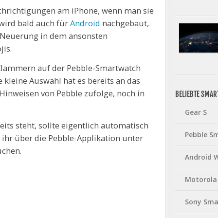
nachrichtigungen am iPhone, wenn man sie
 wird bald auch für
Android
nachgebaut,
e Neuerung in dem ansonsten
is.
 Klammern auf der Pebble-Smartwatch
 kleine Auswahl hat es bereits an das
 Hinweisen von Pebble zufolge, noch in
BELIEBTE SMA
Gear S
its steht, sollte eigentlich automatisch
Pebble S
t ihr über die Pebble-Applikation unter
uchen.
Android 
Motorola
Sony Sma