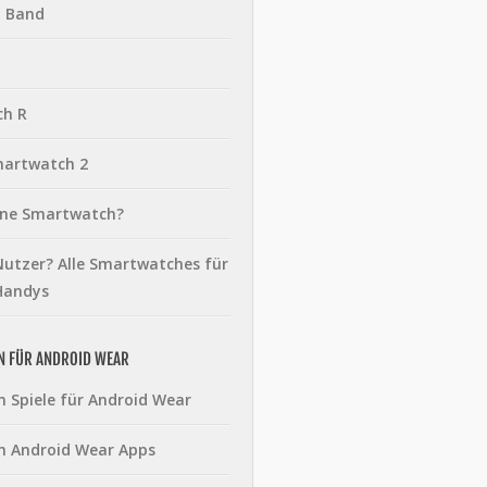
t Band
ch R
martwatch 2
eine Smartwatch?
utzer? Alle Smartwatches für
Handys
N FÜR ANDROID WEAR
n Spiele für Android Wear
n Android Wear Apps