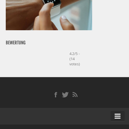
BEWERTUNG
4.2/5 -
(14
votes)