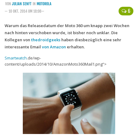
VON
JULIAN SENFT
IN
MOTOROLA
Handytarife
6
— 10 OKT. 2014 UM 18:08—
BASE
Warum das Releasedatum der Moto 360 um knapp zwei Wochen
nach hinten verschoben wurde, ist bisher noch unklar. Die
Smartphonetarife
Kollegen von
thedroidgeeks
haben diesbezüglich eine sehr
Datentarife
interessante Email
von Amazon
erhalten.
o2
Smartwatch
.de/wp-
content/uploads/2014/10/AmazonMoto360Mail1.png“>
Smartphonetarife
Prepaid-Tarife
Datentarife
Flatrate-Prepaidtarife
Mobilfunk-Vergleichsrechner
Mobilfunk-Tarifrechner
Flatrate-Datentarife