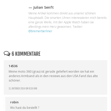
— Julian Senft
Meine Artikel kommen direkt aus unserer schönen
Hauptstadt. Die smarten Uhren interessieren mich bereits
eine ganze Weile, mit der Apple Watch haben sie
allerdings mein Herz gewonnen. Twitter:
@bremerberliner
6 KOMMENTARE
14536
Meine moto 360 (grau) ist gerade geliefert worden sie hat ein
anderes Armband als in den reviews aus den USA.Fand das alte
schöner.
11. OKTOBER 2014 UM 8:19 UHR
robin
Wo hast du bestellt ?