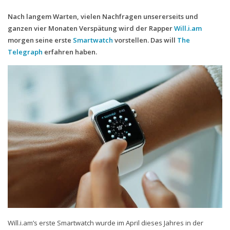
Nach langem Warten, vielen Nachfragen unsererseits und
Handytarife
ganzen vier Monaten Verspätung wird der Rapper
Will.i.am
BASE
morgen seine erste
Smartwatch
vorstellen. Das will
The
Telegraph
erfahren haben.
Smartphonetarife
Datentarife
o2
Smartphonetarife
Prepaid-Tarife
Datentarife
Flatrate-Prepaidtarife
Mobilfunk-Vergleichsrechner
Mobilfunk-Tarifrechner
Flatrate-Datentarife
Will.i.am’s erste Smartwatch wurde im April dieses Jahres in der