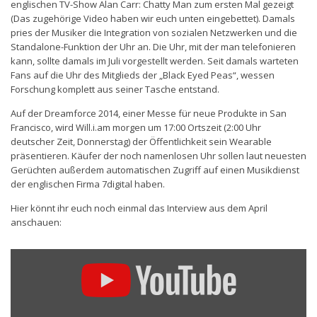
englischen TV-Show Alan Carr: Chatty Man zum ersten Mal gezeigt
(Das zugehörige Video haben wir euch unten eingebettet). Damals
pries der Musiker die Integration von sozialen Netzwerken und die
Standalone-Funktion der Uhr an. Die Uhr, mit der man telefonieren
kann, sollte damals im Juli vorgestellt werden. Seit damals warteten
Fans auf die Uhr des Mitglieds der „Black Eyed Peas“, wessen
Forschung komplett aus seiner Tasche entstand.
Auf der Dreamforce 2014, einer Messe für neue Produkte in San
Francisco, wird Will.i.am morgen um 17:00 Ortszeit (2:00 Uhr
deutscher Zeit, Donnerstag) der Öffentlichkeit sein Wearable
präsentieren. Käufer der noch namenlosen Uhr sollen laut neuesten
Gerüchten außerdem automatischen Zugriff auf einen Musikdienst
der englischen Firma 7digital haben.
Hier könnt ihr euch noch einmal das Interview aus dem April
anschauen:
„Will.I.Am
Shows
Off
His
Smart