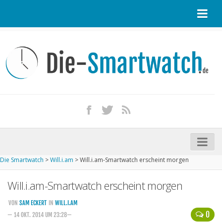
Startseite
Kontakt / Tipp geben
Impressum
Datenschutz
Apple Watch kaufen
iPhone kaufen
Die Smartwatch
>
Will.i.am
>
Will.i.am-Smartwatch erscheint morgen
Startseite
Will.i.am-Smartwatch erscheint morgen
Aktuelle Smartwatches im Test
Kommende Smartwatches
VON
SAM ECKERT
IN
WILL.I.AM
0
— 14 OKT. 2014 UM 23:28—
Marken und Modelle