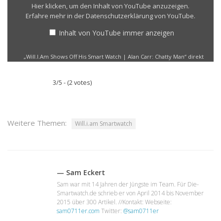
Watch
Hier klicken, um den Inhalt von YouTube anzuzeigen.
|
Erfahre mehr in der
Datenschutzerklärung von YouTube
.
Alan
Carr:
Inhalt von YouTube immer anzeigen
Chatty
Man“
„Will.I.Am Shows Off His Smart Watch | Alan Carr: Chatty Man“ direkt
von
öffnen
YouTube
anzeigen
3/5 - (2 votes)
Weitere Themen:
Will.i.am Smartwatch
— Sam Eckert
Sam war mit 14 Jahren der Jüngste im Team. Für Die-
Smartwatch.de schrieb er von April 2014 bis November
2015 über 300 Artikel. //Kontakt: Webseite:
sam0711er.com
Twitter:
@sam0711er