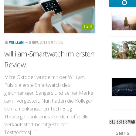
0
IN
WILL.I.AM
— 6 NOV. 2014 UM 15:55
will.i.am-Smartwatch im ersten
Review
Mitte Oktober wurde mit der Will.i.am
Puls die erste Smartwatch des
gleichnamigen Sängers und seiner Marke
i.am+ vorgestellt. Nun hatten die Kollegen
vom amerikanischen Tech-Blog
TheVerge dank eines vor dem offiziellen
BELIEBTE SMA
Verkaufsstart bereitgestellten
Testgerätes[…]
Gear S