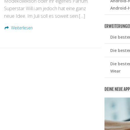
Modekollektion oder ihr eigenes Parfum.
Android-N
Superstar Will.i.am jedoch hat eine ganz
Android-
neue Idee. Im Juli soll es soweit sein.[…]
ERWEITERUNGE
Weiterlesen
Die beste
Die beste
Die beste
Wear
DEINE NEUE AP