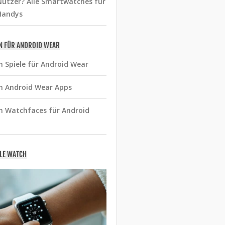
utzer? Alle Smartwatches für
Handys
N FÜR ANDROID WEAR
n Spiele für Android Wear
n Android Wear Apps
n Watchfaces für Android
PLE WATCH