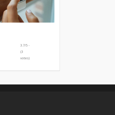
3.7/5 -
(3
votes)