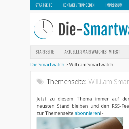
STARTSEITE
KONTAKT / TIPP GEBEN
IMPRESSUM
STARTSEITE
AKTUELLE SMARTWATCHES IM TEST
Die Smartwatch
>
Will.i.am Smartwatch
Themenseite:
Will.i.am Sma
Jetzt zu diesem Thema immer auf de
neusten Stand bleiben und den RSS-Fe
zur Themenseite
abonnieren
! -