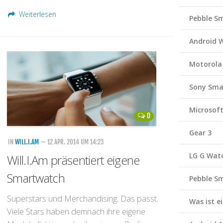
Weiterlesen
Pebble S
Android 
Motorola
Sony Sma
Microsof
0
Gear 3
IN
WILL.I.AM
— 12 APR. 2014 UM 14:23
LG G Wat
Will.I.Am präsentiert eigene
Smartwatch
Pebble S
Superstars und Merchandising. Das passt.
Was ist 
Viele Stars haben demnach ihre eigene