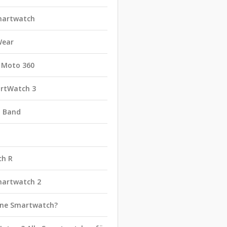
martwatch
Wear
 Moto 360
rtWatch 3
t Band
ch R
martwatch 2
eine Smartwatch?