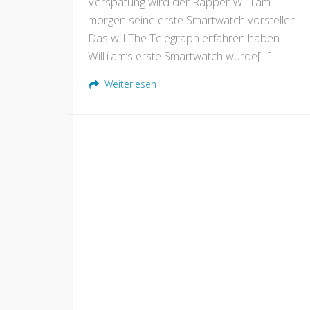
Verspätung wird der Rapper Will.i.am
morgen seine erste Smartwatch vorstellen.
Das will The Telegraph erfahren haben.
Will.i.am’s erste Smartwatch wurde[…]
Weiterlesen