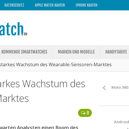
DATENSCHUTZ
APPLE WATCH KAUFEN
IPHONE KAUFEN
KOMMENDE SMARTWATCHES
MARKEN UND MODELLE
HANDYTARIFE
: starkes Wachstum des Wearable-Sensoren-Marktes
tarkes Wachstum des
Moto 360:
arktes
0
Android
rwarten Analysten einen Boom des