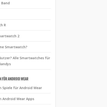
t Band
ch R
martwatch 2
eine Smartwatch?
utzer? Alle Smartwatches für
Handys
N FÜR ANDROID WEAR
n Spiele für Android Wear
n Android Wear Apps