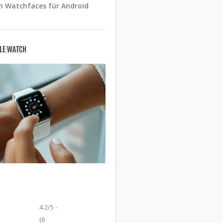
n Watchfaces für Android
PLE WATCH
4.2/5 -
(6