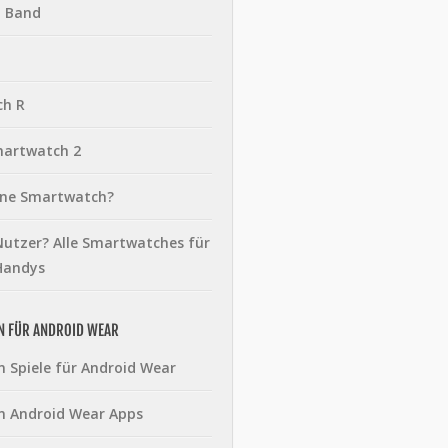
t Band
ch R
martwatch 2
eine Smartwatch?
utzer? Alle Smartwatches für
Handys
N FÜR ANDROID WEAR
n Spiele für Android Wear
n Android Wear Apps