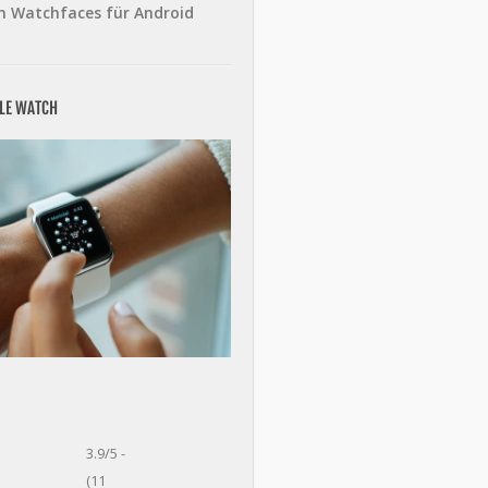
n Watchfaces für Android
PLE WATCH
3.9/5 -
(11