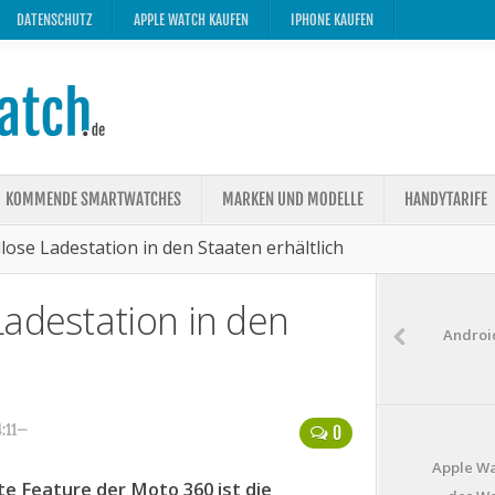
DATENSCHUTZ
APPLE WATCH KAUFEN
IPHONE KAUFEN
KOMMENDE SMARTWATCHES
MARKEN UND MODELLE
HANDYTARIFE
lose Ladestation in den Staaten erhältlich
Ladestation in den
Androi
4:11—
0
Apple Wa
e Feature der Moto 360 ist die