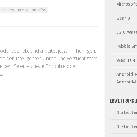
Microsof
im Test - Preise und Infos
Gear 3
LG G Wat
Pebble S
ensee, lebt und arbeitet jetzt in Thüringen.
 von den intelligenten Uhren und versucht stets
Was ist 
leiben. Seien es neue Produkte oder
s.
Android-N
Android-
ERWEITERUNGE
Die beste
Die beste