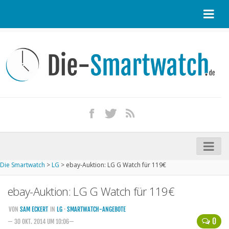
Startseite
Kontakt / Tipp geben
Impressum
Datenschutz
Apple Watch kaufen
iPhone kaufen
Die Smartwatch
>
LG
>
ebay-Auktion: LG G Watch für 119€
Startseite
ebay-Auktion: LG G Watch für 119€
Aktuelle Smartwatches im Test
Kommende Smartwatches
VON
SAM ECKERT
IN
LG
·
SMARTWATCH-ANGEBOTE
0
— 30 OKT. 2014 UM 10:06—
Marken und Modelle