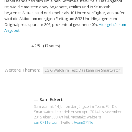
Dabei handelt es sich um einen Sofort-Kaufen-Preis. Das Angebot
ist, wie die meisten ebay-Angebote, zeitlich und in Stückzahl
begrenzt. Aktuell sind noch mehr als 10 Uhren verfügbar, auslaufen
wird die Aktion am morgigen Freitag um 8:32 Uhr. Hingegen zum
Originalpreis spart ihr 80€, prozentual gesehen 40%.
Hier geht’s zum
Angebot.
4.2/5 - (17 votes)
Weitere Themen:
LG G Watch im Test: Das kann die Smartwatch
— Sam Eckert
Sam war mit 14 Jahren der Jüngste im Team. Für Die-
Smartwatch.de schrieb er von April 2014 bis November
2015 über 300 Artikel. //Kontakt: Webseite:
sam0711er.com
Twitter:
@sam0711er