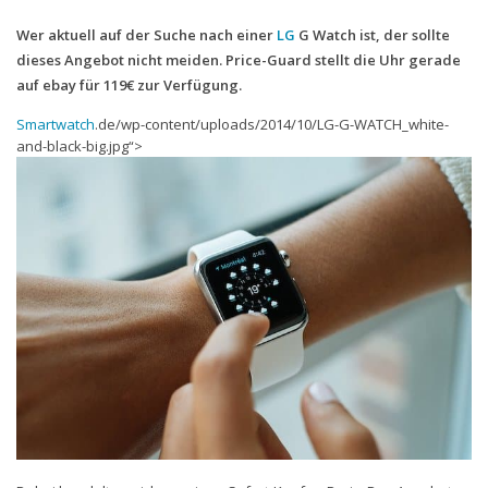
Wer aktuell auf der Suche nach einer
LG
G Watch ist, der sollte
Handytarife
dieses Angebot nicht meiden. Price-Guard stellt die Uhr gerade
BASE
auf ebay für 119€ zur Verfügung.
Smartphonetarife
Smartwatch
.de/wp-content/uploads/2014/10/LG-G-WATCH_white-
and-black-big.jpg“>
Datentarife
o2
Smartphonetarife
Prepaid-Tarife
Datentarife
Flatrate-Prepaidtarife
Mobilfunk-Vergleichsrechner
Mobilfunk-Tarifrechner
Flatrate-Datentarife