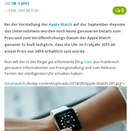
VON
TIM
IN
APPLE
Handytarife
0
— 4 NOV. 2014 UM 17:30—
BASE
Bei der Vorstellung der
Apple Watch
auf der September-Keynote
des Unternehmens wurden noch keine genaueren Details zum
Smartphonetarife
Preis und zum Veröffentlichungs-Datum der Apple Watch
Datentarife
genannt. Es hieß lediglich, dass die Uhr im Frühjahr 2015 ab
o2
einem Preis von 349 $ erhältlich sein würde.
Smartphonetarife
Nun will der in der Regel gut informierte Blog
iGen
aus Frankreich
genauere Informationen zur Preisgestaltung und zum Release-
Prepaid-Tarife
Termin der intelligenten Uhr erhalten haben.
Datentarife
Smartwatch
.de/wp-content/uploads/2014/09/Apple-Watch-281.jpg“>
Flatrate-Prepaidtarife
Mobilfunk-Vergleichsrechner
Mobilfunk-Tarifrechner
Flatrate-Datentarife