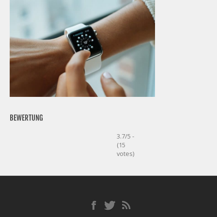
BEWERTUNG
3.7/5 -
(15
votes)