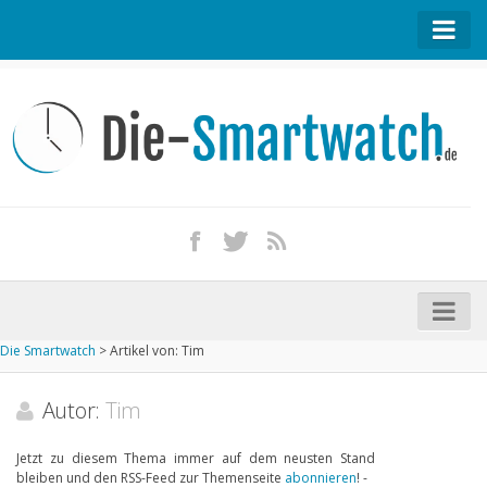
Startseite
Kontakt / Tipp geben
Impressum
Datenschutz
Apple Watch kaufen
iPhone kaufen
Die Smartwatch
>
Artikel von: Tim
Startseite
Aktuelle Smartwatches im Test
Autor:
Tim
Kommende Smartwatches
Jetzt zu diesem Thema immer auf dem neusten Stand
bleiben und den RSS-Feed zur Themenseite
abonnieren
! -
Marken und Modelle