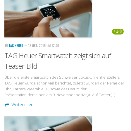
0
IN
TAG HEUER
— 13 OKT. 2015 UM 12:40
TAG Heuer Smartwatch zeigt sich auf
Teaser-Bild
Über die erste Smartwatch des Schweizer Luxus-Uhrenherstellers
TAG Heuer wurde schon viel berichtet, zuletzt wurden der Name der
Uhr, Carrera Wearable 01, sowie das Datum der
Präsentation derselben am 9. November bestätigt. Auf Twitter[…]
Weiterlesen