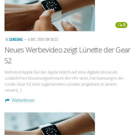
0
IN
SAMSUNG
— 4 OKT. 2015 UM 18:22
Neues Werbevideo zeigt Lünette der Gear
S2
Während Apple bei der Apple Watch auf eine digitale Krone als
zusätzliches Steuerungselement der Uhr setzt, hat Samsung in die
runde Gear S2 eine sogenannten Lünette eingebaut. In einem
neuen[…]
Weiterlesen