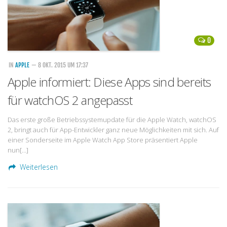
0
IN
APPLE
— 8 OKT. 2015 UM 17:37
Apple informiert: Diese Apps sind bereits
für watchOS 2 angepasst
Das erste große Betriebssystemupdate für die Apple Watch, watchOS
2, bringt auch für App-Entwickler ganz neue Möglichkeiten mit sich. Auf
einer Sonderseite im Apple Watch App Store präsentiert Apple
nun[…]
Weiterlesen