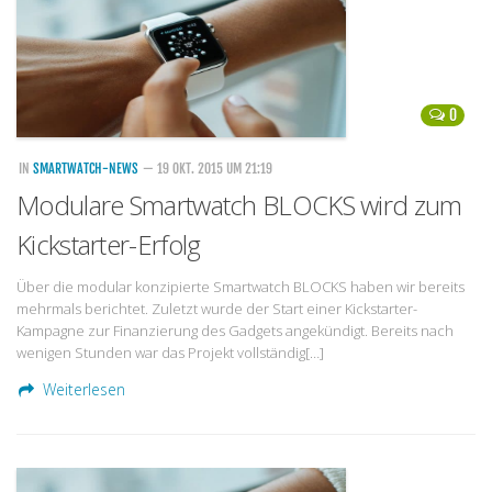
0
IN
SMARTWATCH-NEWS
— 19 OKT. 2015 UM 21:19
Modulare Smartwatch BLOCKS wird zum
Kickstarter-Erfolg
Über die modular konzipierte Smartwatch BLOCKS haben wir bereits
mehrmals berichtet. Zuletzt wurde der Start einer Kickstarter-
Kampagne zur Finanzierung des Gadgets angekündigt. Bereits nach
wenigen Stunden war das Projekt vollständig[…]
Weiterlesen