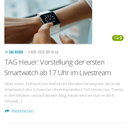
0
IN
TAG HEUER
— 9 NOV. 2015 UM 16:44
TAG Heuer: Vorstellung der ersten
Smartwatch ab 17 Uhr im Livestream
Über einen Zeitraum von mehreren Monaten hinweg war die erste
Smartwatch des Schweizer Uhrenherstellers TAG Heuer nun Thema
in den Medien und auf diesem Blog, heute wird sie nun endlich
offiziell[…]
Weiterlesen