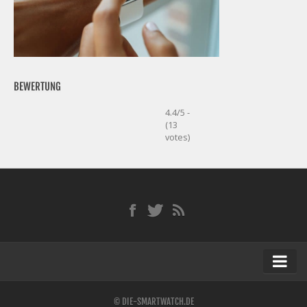
BEWERTUNG
4.4/5 -
(13
votes)
Startseite
© DIE-SMARTWATCH.DE