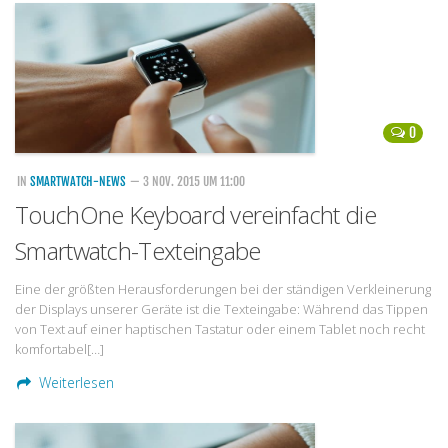
0
IN
SMARTWATCH-NEWS
— 3 NOV. 2015 UM 11:00
TouchOne Keyboard vereinfacht die
Smartwatch-Texteingabe
Eine der größten Herausforderungen bei der ständigen Verkleinerung
der Displays unserer Geräte ist die Texteingabe: Während das Tippen
von Text auf einer haptischen Tastatur oder einem Tablet noch recht
komfortabel[…]
Weiterlesen