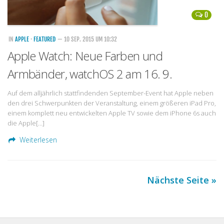
0
IN
APPLE
·
FEATURED
— 10 SEP. 2015 UM 10:32
Apple Watch: Neue Farben und
Armbänder, watchOS 2 am 16. 9.
Auf dem alljährlich stattfindenden September-Event hat Apple neben
den drei Schwerpunkten der Veranstaltung, einem größeren iPad Pro,
einem komplett neu entwickelten Apple TV sowie dem iPhone 6s auch
die Apple[…]
Weiterlesen
Nächste Seite »