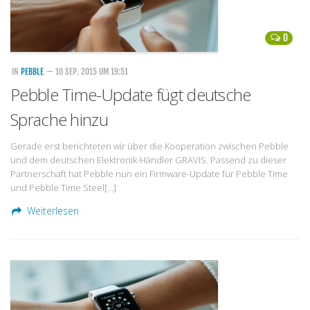
0
IN
PEBBLE
— 10 SEP. 2015 UM 19:51
Pebble Time-Update fügt deutsche
Sprache hinzu
Gerade erst berichteten wir über die Kooperation zwischen Pebble
und dem deutschen Elektronik-Händler GRAVIS. Passend zu dieser
Partnerschaft hat Pebble nun ein Firmware-Update für Pebble Time
und Pebble Time Steel[…]
Weiterlesen